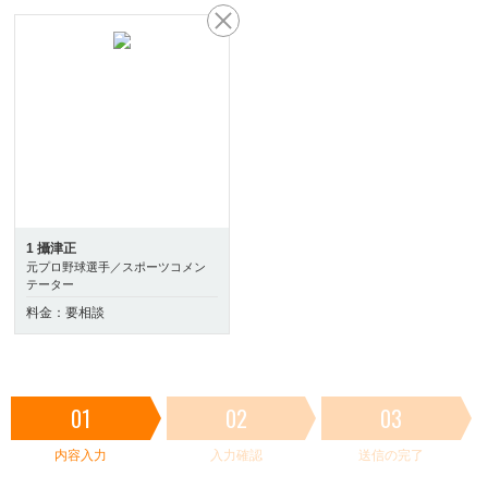
1 攝津正
元プロ野球選手／スポーツコメン
テーター
料金：要相談
01
02
03
内容入力
入力確認
送信の完了