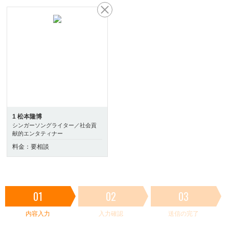
1 松本隆博
シンガーソングライター／社会貢
献的エンタティナー
料金：要相談
01
02
03
内容入力
入力確認
送信の完了