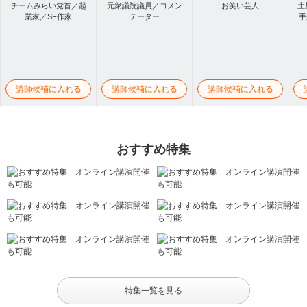
チームみらい党首／起
元衆議院議員／コメン
お笑い芸人
土
業家／SF作家
テーター
手
講師候補に入れる
講師候補に入れる
講師候補に入れる
おすすめ特集
特集一覧を見る