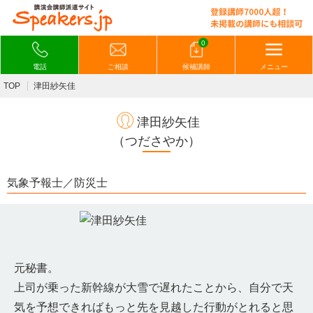
0
電話
ご相談
候補講師
メニュー
TOP
津田紗矢佳
津田紗矢佳
（つださやか）
気象予報士／防災士
元秘書。
上司が乗った新幹線が大雪で遅れたことから、自分で天
気を予想できればもっと先を見越した行動がとれると思