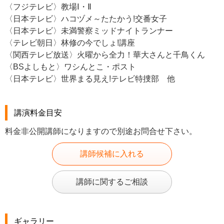
〈フジテレビ〉教場Ⅰ・Ⅱ
〈日本テレビ〉ハコヅメ～たたかう!交番女子
〈日本テレビ〉未満警察ミッドナイトランナー
〈テレビ朝日〉林修の今でしょ!講座
〈関西テレビ放送〉火曜から全力！華大さんと千鳥くん
〈BSよしもと〉ワシんとこ・ポスト
〈日本テレビ〉世界まる見え!テレビ特捜部 他
講演料金目安
料金非公開講師になりますので別途お問合せ下さい。
講師候補に入れる
講師に関するご相談
ギャラリー