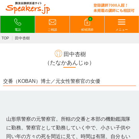
0
電話
ご相談
候補講師
メニュー
TOP
田中杏樹
田中杏樹
（たなかあんじゅ）
交番（KOBAN）博士／元女性警察官の女優
山形県警察の元警察官。所轄の交番と本部の機動鑑識隊
に勤務。警察官として勤務していく中で、小さい子供や
同い年の方々の死を間近に見て、時間は有限、自分もい