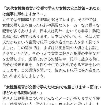
「20代女性警察官が交番で学んだ女性の安全対策～あなた
は無事に帰れますか？～」
近年では年間60万件の犯罪が起きています。その中では、
女性の帰り道を狙った犯行や悪質なストーカーなど様々な
犯罪が多くあります。日本人は海外においても非常に防犯
意識が低い国でもあります。日本は安心だから、私は大丈
夫だからという言葉で犯罪に巻き込まれた人を多く見てき
ました。この講演では、まずは防犯意識の大切さをお話し
させていただき、そのうえで実際に起きた犯罪の事例など
をお話します。犯罪における対処法や、犯罪に起きる前に
自分が出来る事を、女性や子供でも対処できる方法をお伝
えします。この講演を聞いて、皆さんも犯罪に巻き込まれ
ない生き方をしましょう。
「女性警察官が交番で学んだ!社内でも起こります～面白い
ほどわかる犯罪心理～」
皆さんは犯罪者についてどんなイメージがありますか？怖
い・感情がない人・恐ろしい人…色々あると思います。も