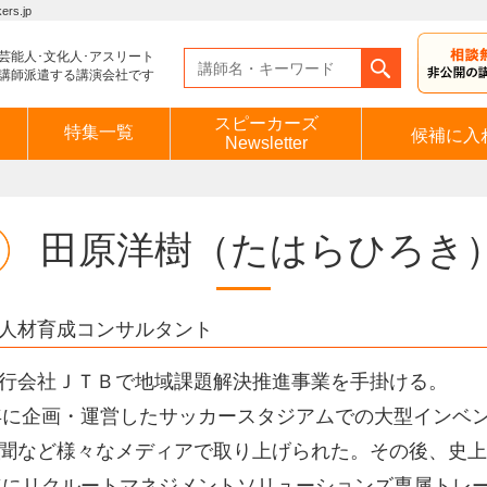
s.jp
芸能人･文化人･アスリート
講師派遣する講演会社です
スピーカーズ
特集一覧
候補に入
Newsletter
田原洋樹
（たはらひろき
人材育成コンサルタント
行会社ＪＴＢで地域課題解決推進事業を手掛ける。
3年に企画・運営したサッカースタジアムでの大型インベ
聞など様々なメディアで取り上げられた。その後、史上
7年にリクルートマネジメントソリューションズ専属トレ