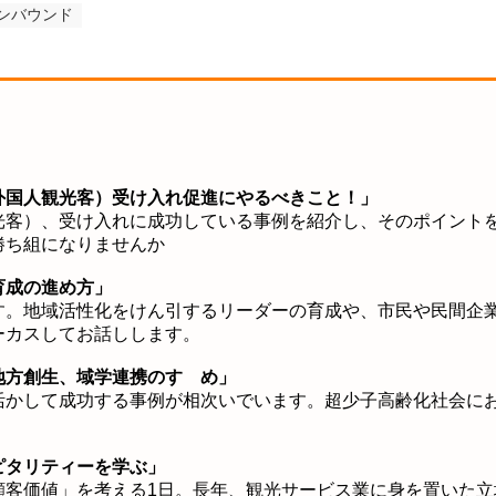
ンバウンド
外国人観光客）受け入れ促進にやるべきこと！」
光客）、受け入れに成功している事例を紹介し、
そのポイント
勝ち組になりませんか
育成の進め方」
す。地域活性化をけん引するリーダーの育成や、
市民や民間企
ーカスしてお話しします。
地方創生、域学連携のすゝめ」
活かして成功する事例が相次いでいます。
超少子高齢化社会に
ピタリティーを学ぶ」
顧客価値」を考える1日。
長年、観光サービス業に身を置いた立