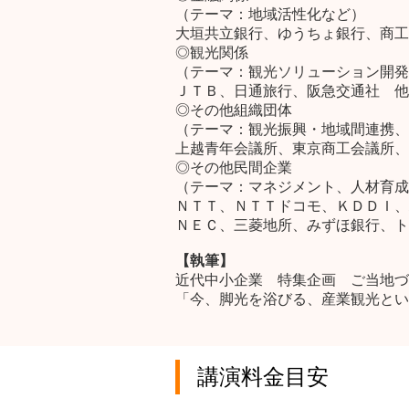
（テーマ：地域活性化など）
大垣共立銀行、ゆうちょ銀行、商工
◎観光関係
（テーマ：観光ソリューション開発
ＪＴＢ、日通旅行、阪急交通社 他
◎その他組織団体
（テーマ：観光振興・地域間連携、
上越青年会議所、東京商工会議所、
◎その他民間企業
（テーマ：マネジメント、人材育成
ＮＴＴ、ＮＴＴドコモ、ＫＤＤＩ、
ＮＥＣ、三菱地所、みずほ銀行、
【執筆】
近代中小企業 特集企画 ご当地づ
「今、脚光を浴びる、産業観光とい
講演料金目安