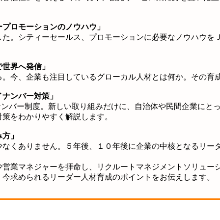
ープロモーションのノウハウ」
した。シティーセールス、プロモーションに必要なノウハウを
で世界へ発信」
る。今、企業も注目しているグローカル人材とは何か。
その育
イナンバー対策」
イナンバー制度。新しい取り組みだけに、
自治体や民間企業にと
対策をわかりやすく解説します。
み方」
少なくありません。５年後、１０年後に企業の中核となる
リー
少営業マネジャーを拝命し、リクルートマネジメントソリュー
、今求められる
リーダー人材育成のポイントをお伝えします。