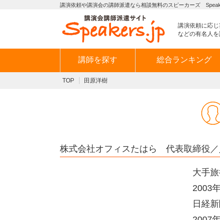
講演依頼や講演会の講師派遣なら相談無料のスピーカーズ Speaker
講演依頼に応じ
などの有名人を
講師を探す
総合ランキング
TOP
田原洋樹
株式会社オフィスたはら 代表取締役／
大手旅
200
日経新
200