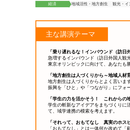
経済
地域活性・地方創生
観光・イ
主な講演テーマ
「乗り遅れるな！インバウンド（訪日
急増するインバウンド（訪日外国人観
東京オリンピックに向けて、あなたも
「地方創生は人づくりから～地域人材
地方創生は人づくりからとよく言いま
振興を「ひと」や「つながり」に
フォ
「学生の力を活かそう！ これからの
学生の斬新なアイデアをまちづくりに
て、域学連携の模索を考えます。
「それって、おもてなし 真実のホス
「おもてなし」とは一体何か改めて「