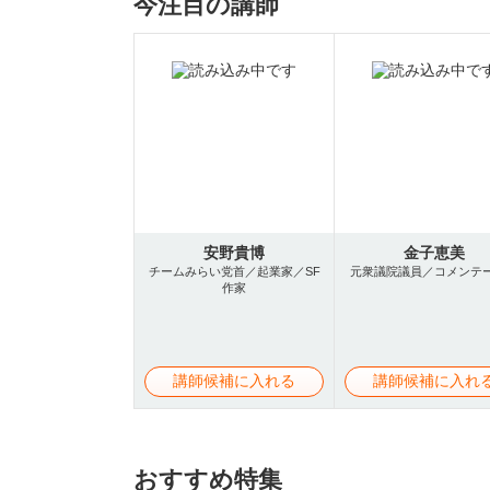
今注目の講師
安野貴博
金子恵美
チームみらい党首／起業家／SF
元衆議院議員／コメンテ
作家
講師候補に入れる
講師候補に入れ
おすすめ特集