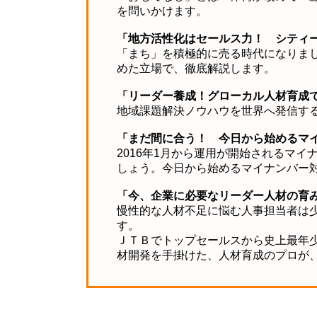
を問いかけます。
「地方活性化はセールス力！ シティ
「まち」を積極的に売る時代になりま
めた立場で、徹底解説します。
「リーダー養成！グローカル人材育成
地域課題解決ノウハウを世界へ発信す
「まだ間に合う！ 今日から始めるマ
2016年1月から運用が開始されるマ
しょう。
今日から始めるマイナンバー
「今、企業に必要なリーダー人材の育
慢性的な人材不足に悩む人事担当者は
す。
ＪＴＢでトップセールスから史上最年
材開発を手掛けた、人材育成のプロが