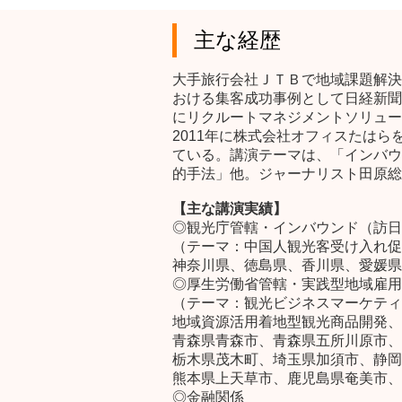
主な経歴
大手旅行会社ＪＴＢで地域課題解決
おける集客成功事例として日経新聞
にリクルートマネジメントソリュー
2011年に株式会社オフィスたは
ている。講演テーマは、「インバウ
的手法」他。ジャーナリスト田原総
【主な講演実績】
◎観光庁管轄・インバウンド（訪日
（テーマ：中国人観光客受け入れ促
神奈川県、徳島県、香川県、愛媛県
◎厚生労働省管轄・実践型地域雇用
（テーマ：観光ビジネスマーケティ
地域資源活用着地型観光商品開発、
青森県青森市、青森県五所川原市、
栃木県茂木町、埼玉県加須市、静岡
熊本県上天草市、鹿児島県奄美市、
◎金融関係