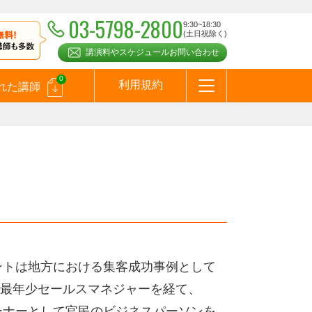
03-5798-2800
9:30~18:30
(土日祝除く)
講演料やスケジュールお問い合わせ
0
利用規約
れた講師
はじめての方へ
お問合わせ
テーマ一覧
よくある質問
お客様の声
お知らせ
講師登録のお申込みついて
メールマガジン
メルマガバックナンバー
スピーカーズブログ
）
ントは地方における集客成功事例として
最年少セールスマネジャーを経て、
ーナーとして官民のビジネスパーソンを