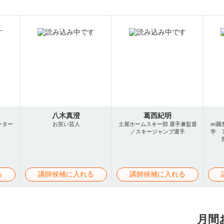
八木真澄
葛西紀明
ーター
お笑い芸人
土屋ホームスキー部 選手兼監督
㈱圓
／スキージャンプ選手
学 
る
講師候補に入れる
講師候補に入れる
月間