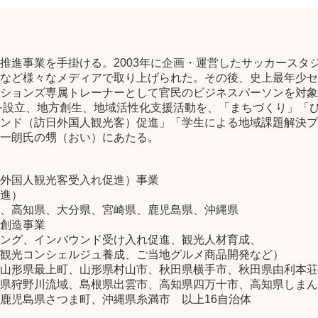
推進事業を手掛ける。2003年に企画・運営したサッカースタ
など様々なメディアで取り上げられた。その後、史上最年少セー
ションズ専属トレーナーとして官民のビジネスパーソンを対象
らを設立、地方創生、地域活性化支援活動を、「まちづくり」「
ンド（訪日外国人観光客）促進」「学生による地域課題解決プ
一朗氏の甥（おい）にあたる。
外国人観光客受入れ促進）事業
進）
、高知県、大分県、宮崎県、鹿児島県、沖縄県
創造事業
ング、インバウンド受け入れ促進、観光人材育成、
観光コンシェルジュ養成、ご当地グルメ商品開発など）
山形県最上町、山形県村山市、秋田県横手市、秋田県由利本荘
県狩野川流域、島根県出雲市、高知県四万十市、高知県しまん
鹿児島県さつま町、沖縄県糸満市 以上16自治体