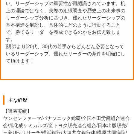
い、リーダーシップの重要性が再認識されています。机
上の理論ではなく、実際の組織調査や歴史上の出来事の
リーダーシップ分析に基づき、優れたリーダーシップの
基本構造を解説し、具体的にどのように行動すること
で、勝てるリーダーを養成できるのかをお伝え致しま
す。
[講師より]20代、30代の若手からどんどん必要となって
いるリーダーシップ、優れたリーダーの条件を明確にし
て頂けます！
主な経歴
【講演実績】
ヤンセンファーマ/パナソニック総研/全国本田労働組合連合
会/旭化成ケミカルズ/全トヨタ販売連合組合/日本出版販売/
三菱UFJリサーチ/横浜銀行/大垣共立銀行/相模原共同病院/