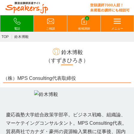
0
電話
ご相談
候補講師
メニュー
TOP
鈴木博毅
鈴木博毅
（すずきひろき）
（株）MPS Consulting代表取締役
慶応義塾大学総合政策学部卒。ビジネス戦略、組織論、
マーケテイングコンサルタント。MPS Consulting代表。
貿易商社でカナダ・豪州の資源輸入業務に従事後、国内