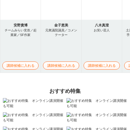
安野貴博
金子恵美
八木真澄
チームみらい党首／起
元衆議院議員／コメン
お笑い芸人
土
業家／SF作家
テーター
手
講師候補に入れる
講師候補に入れる
講師候補に入れる
おすすめ特集