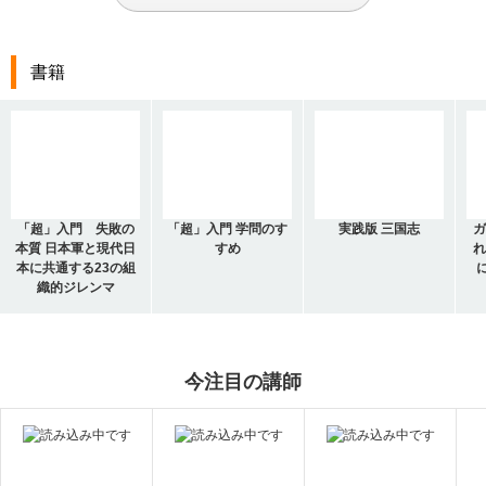
書籍
「超」入門 失敗の
「超」入門 学問のす
実践版 三国志
ガ
本質 日本軍と現代日
すめ
れ
本に共通する23の組
織的ジレンマ
今注目の講師