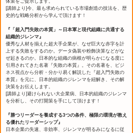
体策をご提示します。
[講師より]今、最も求められている市場創造の技法を、歴
史的な戦略分析から学んで頂けます！
『「超入門失敗の本質」～日本軍と現代組織に共通する
組織的ジレンマ』
優秀な人材を揃えた超大手企業が、なぜ巨大な赤字を計
上する失敗をするのか。データ偽装や粉飾決算などがな
ぜ起きるのか。日本的な組織の病根が明らかになる度に
引用されてきた名著『失敗の本質』。その名著を、ビジ
ネス視点から分析・分かり易く解説した『超入門失敗の
本質』を元に、日本的組織のジレンマを紐解き、その解
決策をお伝えします。
[講師より]避けられない大企業病、日本的組織のジレンマ
を分析し、その打開策を手にして頂けます！
『勝つリーダーを養成する3つの条件、極限の環境が教え
る優れたリーダーシップ』
日本企業の失速、非効率、ジレンマが明るみになるに従