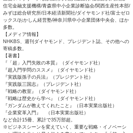
住宅金融支援機構/青森県中小企業診断協会/関西生産性本部/
みずほ総合研究所/日本経済新聞社/ダイヤモンド社/富士ゼロ
ックス/おかしん経営塾/神奈川県中小企業団体中央会、ほか
多数。
【メディア情報】
NHKBS、週刊ダイヤモンド、プレジデント誌、その他への
寄稿多数。
【著書】
『「超」入門失敗の本質』（ダイヤモンド社）
『超入門学問のススメ』（ダイヤモンド社）
『実践版孫子の兵法』（プレジデント社）
『実践版三国志』（プレジデント社）
『戦略の教室』（ダイヤモンド社）
『戦略は歴史から学べ』（ダイヤモンド社）
『ガンダムが教えてくれたこと』（日本実業出版社）
『企業変革入門』 （日本実業出版社）
など合計15冊、累計で35万部超。
※ビジネスシーンを変えていく、重要な戦略・イノベーシ