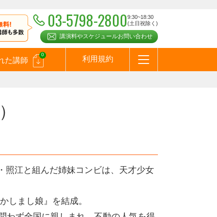
03-5798-2800
9:30~18:30
(土日祝除く)
講演料やスケジュールお問い合わせ
0
利用規約
れた講師
はじめての方へ
お問合わせ
テーマ一覧
よくある質問
お客様の声
お知らせ
講師登録のお申込みついて
メールマガジン
メルマガバックナンバー
スピーカーズブログ
）
女・照江と組んだ姉妹コンビは、天才少女
かしまし娘』を結成。
を問わず全国に親しまれ、不動の人気を得