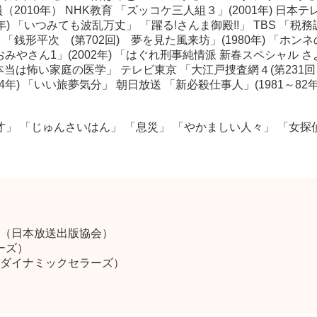
010年） NHK教育 「ズッコケ三人組３」(2001年) 日本テ
年) 「いつみても波乱万丈」 「躍る!さんま御殿!!」 TBS 「税
「銭形平次 (第702回) 夢を見た風来坊」(1980年) 「ホンネ
) 「おみやさん1」(2002年) 「はぐれ刑事純情派 新春スペシャ
の本当は怖い家庭の医学」 テレビ東京 「大江戸捜査網４(第231回・
004年) 「いい旅夢気分」 朝日放送 「新必殺仕事人」(1981～82年
才」 「じゅんさいはん」 「息災」 「やかましい人々」 「女探
（日本放送出版協会）
ーズ）
ダイナミックセラーズ）