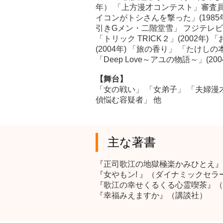
年） 「上方漫才コンテスト」審査員（2
イコンがトシさんを撃った」(1985
引きGメン・二階堂雪」 フジテレビ 
「トリック TRICK２」(2002年
(2004年) 「旅の香り」 「たけし
「Deep Love～アユの物語～」(2
【舞台】
「女の戦い」 「女弟子」 「夫婦漫
偵悩む容疑者」 他
主な著書
『正司歌江の地獄極楽かみひとえ』
『女やもン! 』（ダイナミックセラ
『歌江の幸せくるくる心霊喫茶』（
『幸福みえますか』（講談社）