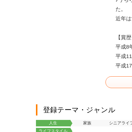
た。
近年は
【賞歴
平成8
平成1
平成1
登録テーマ・ジャンル
人生
家族
シニアライ
ライフスタイル