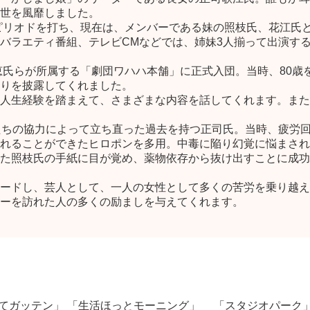
世を風靡しました。
年ピリオドを打ち、現在は、メンバーである妹の照枝氏、花江氏
バラエティ番組、テレビCMなどでは、姉妹3人揃って出演す
理恵氏らが所属する「劇団ワハハ本舗」に正式入団。当時、80
りを披露してくれました。
人生経験を踏まえて、さまざまな内容を話してくれます。また
たちの協力によって立ち直った過去を持つ正司氏。当時、疲労
れることができたヒロポンを多用。中毒に陥り幻覚に悩まされ
た照枝氏の手紙に目が覚め、薬物依存から抜け出すことに成功
ードし、芸人として、一人の女性として多くの苦労を乗り越え
ーを訪れた人の多くの励ましを与えてくれます。
「ためしてガッテン」 「生活ほっとモーニング」 「スタジオパーク