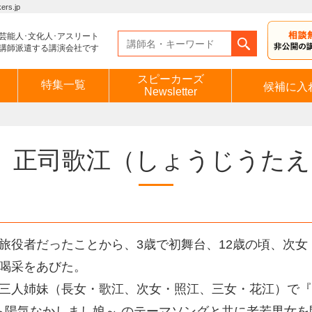
s.jp
芸能人･文化人･アスリート
講師派遣する講演会社です
スピーカーズ
特集一覧
候補に入
Newsletter
正司歌江
（しょうじうたえ
旅役者だったことから、3歳で初舞台、12歳の頃、次
喝采をあびた。
三人姉妹（長女・歌江、次女・照江、三女・花江）で『
ら陽気なかしまし娘～ のテーマソングと共に老若男女