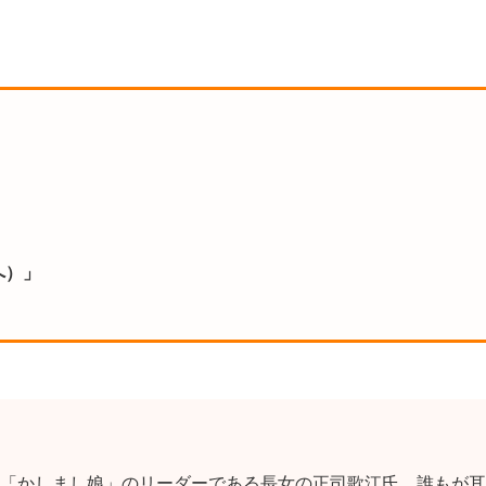
へ）」
「かしまし娘」のリーダーである長女の正司歌江氏。誰もが耳