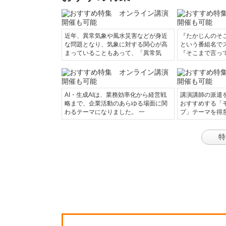
近年、異常気象や風水災害などが身近
『たかじんのそ
な問題となり、気象に対する関心が高
という番組名で
まっていることもあって、「異常気
『そこまで言っ
AI・生成AIは、業務効率化から経営戦
講演講師の派遣
略まで、企業活動のあらゆる場面に関
おすすめする「
わるテーマになりました。 一
プ」テーマを得
特