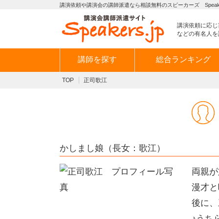
講演依頼や講演会の講師派遣なら相談無料のスピーカーズ Speaker
講演依頼に応じ
などの有名人を
講師を探す
総合ランキング
TOP
正司歌江
かしまし娘（長女：歌江）
両親が
漫才と
後に、
♪うち