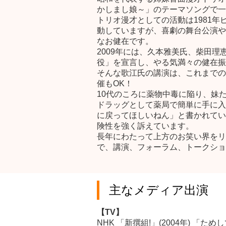
かしまし娘～」のテーマソングで一
トリオ漫才としての活動は1981
動していますが、喜劇の舞台公演や
なお健在です。
2009年には、久本雅美氏、柴田
役」を宣言し、やる気満々の健在振
そんな歌江氏の講演は、これまでの
催もOK！
10代のころに薬物中毒に陥り、妹
ドラッグとして薬局で簡単に手に入
に戻ってほしいねん」と書かれてい
険性を強く訴えています。
長年にわたって上方のお笑い界をリ
で、講演、フォーラム、トークショ
主なメディア出演
【TV】
NHK 「新撰組!」(2004年) 