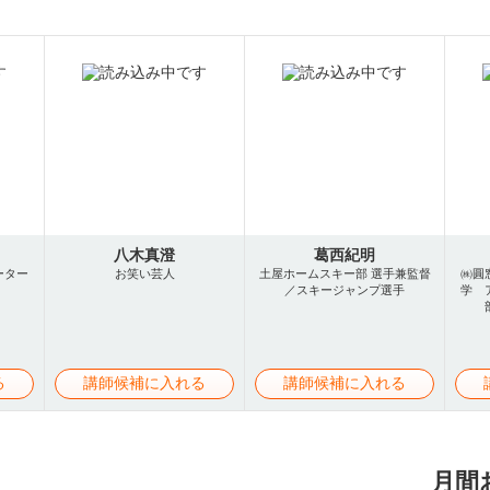
八木真澄
葛西紀明
ーター
お笑い芸人
土屋ホームスキー部 選手兼監督
㈱圓
／スキージャンプ選手
学 
る
講師候補に入れる
講師候補に入れる
月間