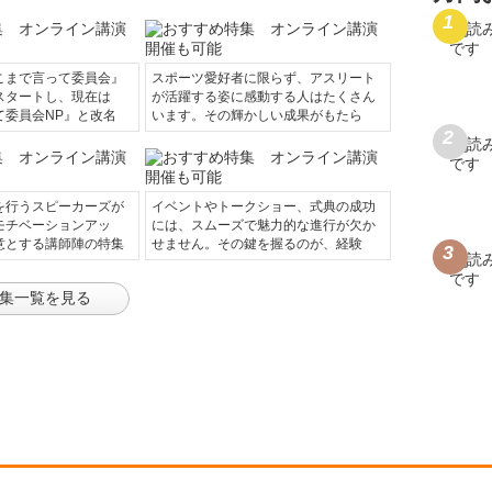
こまで言って委員会』
スポーツ愛好者に限らず、アスリート
スタートし、現在は
が活躍する姿に感動する人はたくさん
て委員会NP』と改名
います。その輝かしい成果がもたら
を行うスピーカーズが
イベントやトークショー、式典の成功
モチベーションアッ
には、スムーズで魅力的な進行が欠か
意とする講師陣の特集
せません。その鍵を握るのが、経験
集一覧を見る