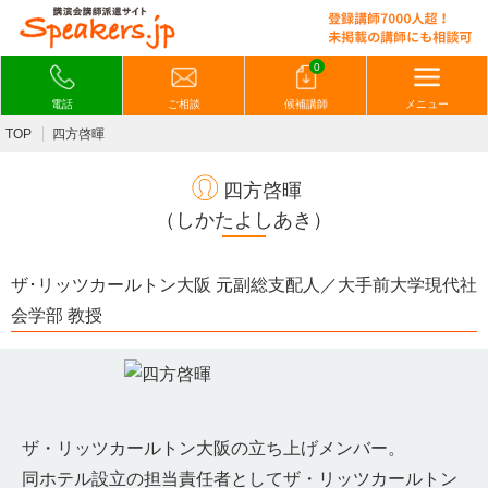
0
電話
ご相談
候補講師
メニュー
TOP
四方啓暉
四方啓暉
（しかたよしあき）
ザ･リッツカールトン大阪 元副総支配人／大手前大学現代社
会学部 教授
ザ・リッツカールトン大阪の立ち上げメンバー。
同ホテル設立の担当責任者としてザ・リッツカールトン