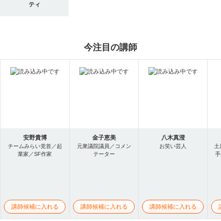
ティ
今注目の講師
安野貴博
金子恵美
八木真澄
チームみらい党首／起
元衆議院議員／コメン
お笑い芸人
土
業家／SF作家
テーター
手
講師候補に入れる
講師候補に入れる
講師候補に入れる