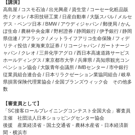
【講演】
高島屋 / コスモ石油 / 出光興産 / 資生堂 / コーセー化粧品販
売 / クオレ / 本田技研工業 / 日産自動車 / 大阪スバル / メルセ
デス・ベンツ日本 / BMW / アウディジャパン / 郵便局 / かん
ぽ生命 / 農林中央金庫 / 野村證券 / 静岡銀行 / 伊予銀行 / 静岡
県信連 / アフラック / メットライフアリコ生命保険 / フィデ
リティ投信 / 東海東京証券 / リコージャパン / ガートナージ
ャパン / クレオ / 三井化学アグロ / 西日本高速道路サービス
ホールディングス / 東京都市大学 / 兵庫県 / 高知県観光コン
ベンション協会 / 大阪青年会議所 / IMBセンター / 市中銀行
従業員組合連合会 / 日本リラクゼーション業協同組合 / 岐阜
県損害保険代理業協会 / 全国ブランズウィック会 その他多
数
【審査員として】
「SC接客ロールプレイニングコンテスト全国大会」審査員
主催 社団法人日本ショッピングセンター協会
後援 産業経済省・国土交通省・農林水産省・日本経済新
聞・横浜市