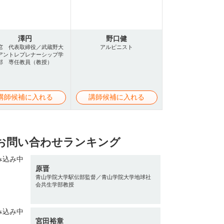
澤円
野口健
窓 代表取締役／武蔵野大
アルピニスト
アントレプレナーシップ学
部 専任教員（教授）
講師候補に入れる
講師候補に入れる
お問い合わせランキング
原晋
青山学院大学駅伝部監督／青山学院大学地球社
会共生学部教授
宮田裕章