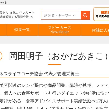
s.jp
芸能人･文化人･アスリート
講師派遣する講演会社です
スピーカーズ
特集一覧
候補に入
Newsletter
岡田明子
（おかだあきこ
ルネスライフコーチ協会 代表／管理栄養士
美容関連のレシピ提供や商品開発、講演や執筆、メディ
。個人への食事サポートも行いダイエットや妊活に悩む
定評がある。食事アドバイスサポート実績は延べ1万人
4年一般社団法人NS Labo（栄養サポート研究所）を設立