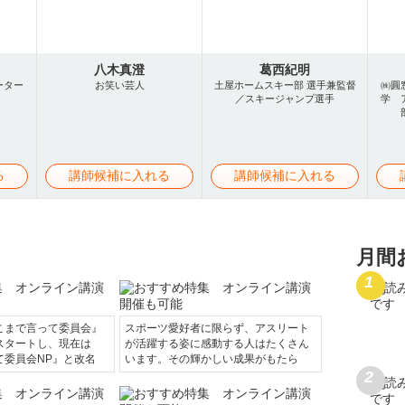
八木真澄
葛西紀明
ーター
お笑い芸人
土屋ホームスキー部 選手兼監督
㈱圓
／スキージャンプ選手
学 
る
講師候補に入れる
講師候補に入れる
月間
こまで言って委員会』
スポーツ愛好者に限らず、アスリート
スタートし、現在は
が活躍する姿に感動する人はたくさん
て委員会NP』と改名
います。その輝かしい成果がもたら