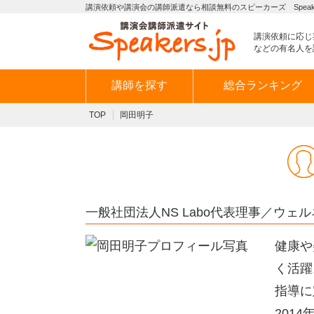
講演依頼や講演会の講師派遣なら相談無料のスピーカーズ Speaker
講演依頼に応じ
などの有名人を
講師を探す
総合ランキング
TOP
岡田明子
一般社団法人NS Labo代表理事／ウェ
健康や
く活躍
指導に
201