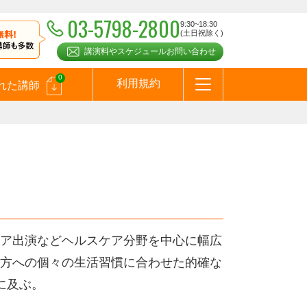
03-5798-2800
9:30~18:30
(土日祝除く)
講演料やスケジュールお問い合わせ
0
利用規約
れた講師
はじめての方へ
お問合わせ
テーマ一覧
よくある質問
お客様の声
お知らせ
講師登録のお申込みついて
メールマガジン
メルマガバックナンバー
スピーカーズブログ
）
ア出演などヘルスケア分野を中心に幅広
方への個々の生活習慣に合わせた的確な
に及ぶ。
。