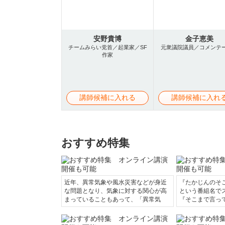
安野貴博
金子恵美
チームみらい党首／起業家／SF
元衆議院議員／コメンテ
作家
講師候補に入れる
講師候補に入れ
おすすめ特集
近年、異常気象や風水災害などが身近
『たかじんのそ
な問題となり、気象に対する関心が高
という番組名で
まっていることもあって、「異常気
『そこまで言っ