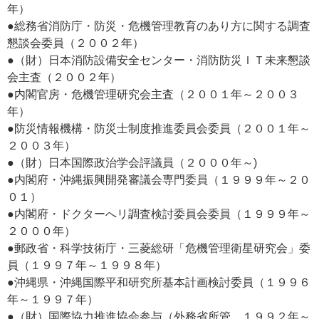
年）
●総務省消防庁・防災・危機管理教育のあり方に関する調査
懇談会委員（２００２年）
●（財）日本消防設備安全センター・消防防災ＩＴ未来懇談
会主査（２００２年）
●内閣官房・危機管理研究会主査（２００１年～２００３
年）
●防災情報機構・防災士制度推進委員会委員（２００１年～
２００３年）
●（財）日本国際政治学会評議員（２０００年～)
●内閣府・沖縄振興開発審議会専門委員（１９９９年～２０
０１）
●内閣府・ドクターへリ調査検討委員会委員（１９９９年～
２０００年）
●郵政省・科学技術庁・三菱総研「危機管理衛星研究会」委
員（１９９７年～１９９８年）
●沖縄県・沖縄国際平和研究所基本計画検討委員（１９９６
年～１９９７年）
●（財）国際協力推進協会参与（外務省所管、１９９２年～