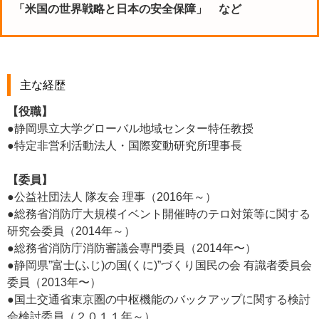
「米国の世界戦略と日本の安全保障」 など
主な経歴
【役職】
●静岡県立大学グローバル地域センター特任教授
●特定非営利活動法人・国際変動研究所理事長
【委員】
●公益社団法人 隊友会 理事（2016年～）
●総務省消防庁大規模イベント開催時のテロ対策等に関する
研究会委員（2014年～）
●総務省消防庁消防審議会専門委員（2014年〜）
●静岡県”富士(ふじ)の国(くに)”づくり国民の会 有識者委員会
委員（2013年〜）
●国土交通省東京圏の中枢機能のバックアップに関する検討
会検討委員（２０１１年～）