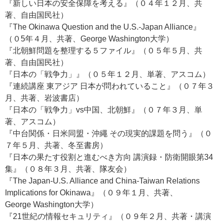
『新しい日本の安全保障を考える』（０４年１２月、共
著、自由国民社）
『The Okinawa Question and the U.S.-Japan Alliance』
（０5年４月、共著、George Washington大学）
『北朝鮮問題を整理する５ファイル』（０５年５月、共
著、自由国民社）
『日本の「戦争力」』（０５年１２月、単著、アスコム）
『連続講座 東アジア 日本が問われていること』（０７年３
月、共著、岩波書店）
『日本の「戦争力」vs中国、北朝鮮』（０７年３月、単
著、アスコム）
『中台関係・日米同盟・沖繩 その現実的課題を問う』（０
７年５月、共著、冬至書房）
『日本の果たす役割と進むべき方向 講演録・防衛開眼第34
集』（０８年３月、共著、隊友会）
『The Japan-U.S. Alliance and China-Taiwan Relations
Implications for Okinawa』（０９年１月、共著、
George Washington大学）
『21世紀の情報セキュリティ』（０９年２月、共著・講演