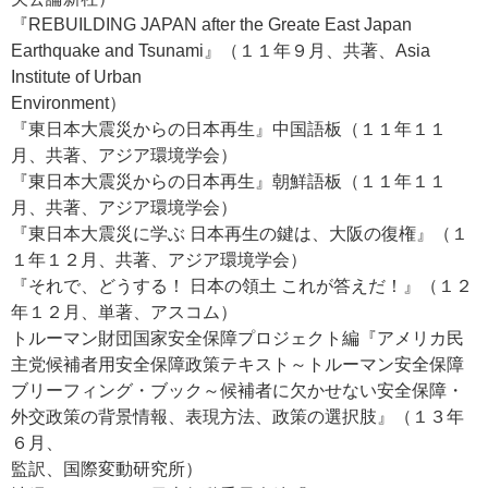
『REBUILDING JAPAN after the Greate East Japan
Earthquake and Tsunami』（１１年９月、共著、Asia
Institute of Urban
Environment）
『東日本大震災からの日本再生』中国語板（１１年１１
月、共著、アジア環境学会）
『東日本大震災からの日本再生』朝鮮語板（１１年１１
月、共著、アジア環境学会）
『東日本大震災に学ぶ 日本再生の鍵は、大阪の復権』（１
１年１２月、共著、アジア環境学会）
『それで、どうする！ 日本の領土 これが答えだ！』（１２
年１２月、単著、アスコム）
トルーマン財団国家安全保障プロジェクト編『アメリカ民
主党候補者用安全保障政策テキスト～トルーマン安全保障
ブリーフィング・ブック～候補者に欠かせない安全保障・
外交政策の背景情報、表現方法、政策の選択肢』（１３年
６月、
監訳、国際変動研究所）