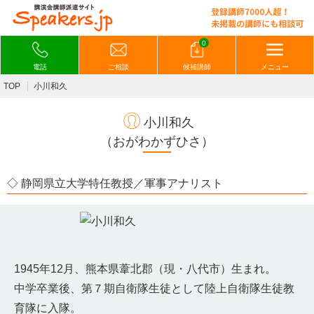
0
電話
ご相談
候補講師
メニュー
TOP
小川和久
小川和久
（おがわかずひさ）
◇ 静岡県立大学特任教授／軍事アナリスト
1945年12月、熊本県葦北郡（現・八代市）生まれ。
中学卒業後、第７期自衛隊生徒として陸上自衛隊生徒教
育隊に入隊。