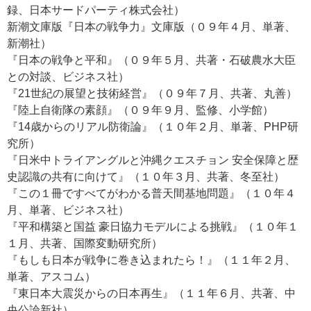
録、日本サードパーティ株式会社）
新潮文庫版『日本の戦争力』文庫版（０９年４月、単著、
新潮社）
『日本の戦争と平和』（０９年５月、共著・石破農水大臣
との対談、ビジネス社）
『21世紀の展望と技術経営』（０９年７月、共著、丸善）
『陸上自衛隊の素顔』（０９年９月、監修、小学館）
『14歳からのリアル防衛論』（１０年２月、単著、PHP研
究所）
『日米中トライアングルと沖縄クエスチョン 安全保障と歴
史認識の共有に向けて』（１０年３月、共著、冬至社）
『この１冊ですべてがわかる普天間基地問題』（１０年４
月、単著、ビジネス社）
『平和構築と国益 豪日協力モデルによる挑戦』（１０年１
１月、共著、国際変動研究所）
『もしも日本が戦争に巻き込まれたら！』（１１年２月、
単著、アスコム）
『東日本大震災からの日本再生』（１１年６月、共著、中
央公論新社）