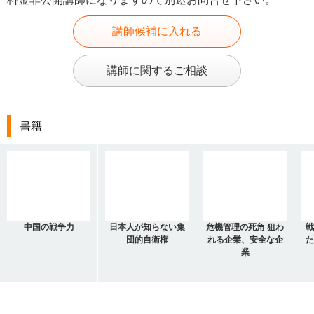
講師候補に入れる
講師に関するご相談
書籍
中国の戦争力
日本人が知らない集
危機管理の死角 狙わ
戦
団的自衛権
れる企業、安全な企
た
業