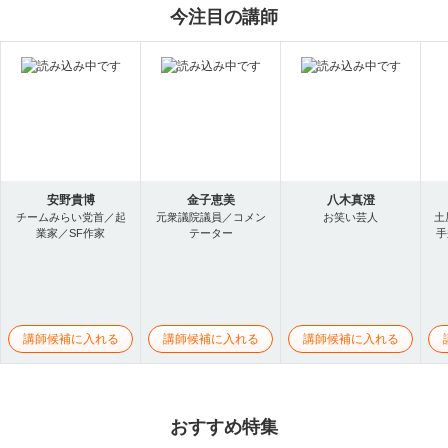
今注目の講師
安野貴博
金子恵美
八木真澄
チームみらい党首／起
元衆議院議員／コメン
お笑い芸人
土
業家／SF作家
テーター
手
講師候補に入れる
講師候補に入れる
講師候補に入れる
おすすめ特集