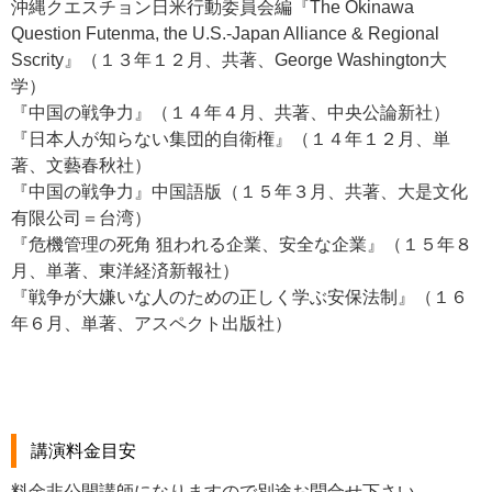
沖縄クエスチョン日米行動委員会編『The Okinawa
Question Futenma, the U.S.-Japan Alliance & Regional
Sscrity』（１３年１２月、共著、George Washington大
学）
『中国の戦争力』（１４年４月、共著、中央公論新社）
『日本人が知らない集団的自衛権』（１４年１２月、単
著、文藝春秋社）
『中国の戦争力』中国語版（１５年３月、共著、大是文化
有限公司＝台湾）
『危機管理の死角 狙われる企業、安全な企業』（１５年８
月、単著、東洋経済新報社）
『戦争が大嫌いな人のための正しく学ぶ安保法制』（１６
年６月、単著、アスペクト出版社）
講演料金目安
料金非公開講師になりますので別途お問合せ下さい。