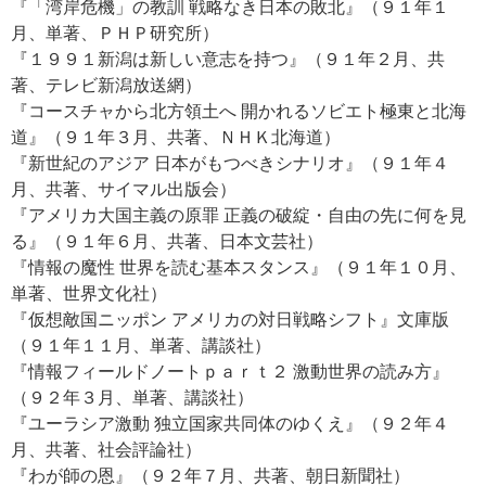
『「湾岸危機」の教訓 戦略なき日本の敗北』（９１年１
月、単著、ＰＨＰ研究所）
『１９９１新潟は新しい意志を持つ』（９１年２月、共
著、テレビ新潟放送網）
『コースチャから北方領土へ 開かれるソビエト極東と北海
道』（９１年３月、共著、ＮＨＫ北海道）
『新世紀のアジア 日本がもつべきシナリオ』（９１年４
月、共著、サイマル出版会）
『アメリカ大国主義の原罪 正義の破綻・自由の先に何を見
る』（９１年６月、共著、日本文芸社）
『情報の魔性 世界を読む基本スタンス』（９１年１０月、
単著、世界文化社）
『仮想敵国ニッポン アメリカの対日戦略シフト』文庫版
（９１年１１月、単著、講談社）
『情報フィールドノートｐａｒｔ２ 激動世界の読み方』
（９２年３月、単著、講談社）
『ユーラシア激動 独立国家共同体のゆくえ』（９２年４
月、共著、社会評論社）
『わが師の恩』（９２年７月、共著、朝日新聞社）