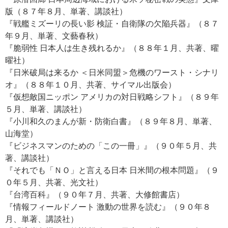
版（８７年８月、単著、講談社）
『戦艦ミズーリの長い影 検証・自衛隊の欠陥兵器』（８７
年９月、単著、文藝春秋）
『脆弱性 日本人は生き残れるか』（８８年１月、共著、曜
曜社）
『日米破局は来るか ＜日米同盟＞危機のワースト・シナリ
オ』（８８年１０月、共著、サイマル出版会）
『仮想敵国ニッポン アメリカの対日戦略シフト』（８９年
５月、単著、講談社）
『小川和久のまんが新・防衛白書』（８９年８月、単著、
山海堂）
『ビジネスマンのための「この一冊」』（９０年５月、共
著、講談社）
『それでも「ＮＯ」と言える日本 日米間の根本問題』（９
０年５月、共著、光文社）
『台湾百科』（９０年７月、共著、大修館書店）
『情報フィールドノート 激動の世界を読む』（９０年８
月、単著、講談社）