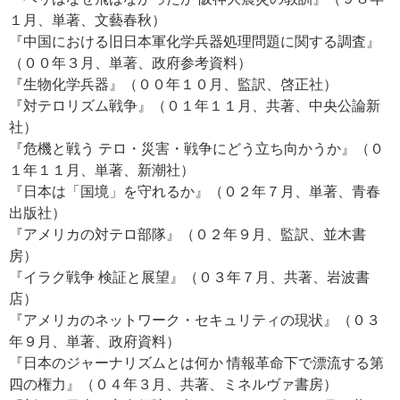
１月、単著、文藝春秋）
『中国における旧日本軍化学兵器処理問題に関する調査』
（００年３月、単著、政府参考資料）
『生物化学兵器』（００年１０月、監訳、啓正社）
『対テロリズム戦争』（０１年１１月、共著、中央公論新
社）
『危機と戦う テロ・災害・戦争にどう立ち向かうか』（０
１年１１月、単著、新潮社）
『日本は「国境」を守れるか』（０２年７月、単著、青春
出版社）
『アメリカの対テロ部隊』（０２年９月、監訳、並木書
房）
『イラク戦争 検証と展望』（０３年７月、共著、岩波書
店）
『アメリカのネットワーク・セキュリティの現状』（０３
年９月、単著、政府資料）
『日本のジャーナリズムとは何か 情報革命下で漂流する第
四の権力』（０４年３月、共著、ミネルヴァ書房）