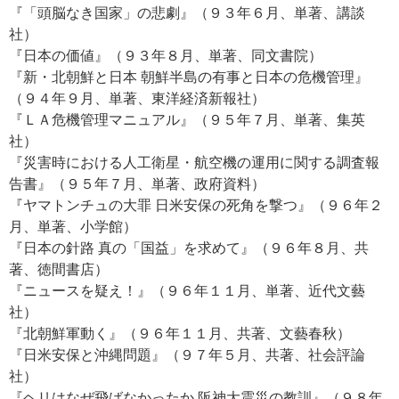
『「頭脳なき国家」の悲劇』（９３年６月、単著、講談
社）
『日本の価値』（９３年８月、単著、同文書院）
『新・北朝鮮と日本 朝鮮半島の有事と日本の危機管理』
（９４年９月、単著、東洋経済新報社）
『ＬＡ危機管理マニュアル』（９５年７月、単著、集英
社）
『災害時における人工衛星・航空機の運用に関する調査報
告書』（９５年７月、単著、政府資料）
『ヤマトンチュの大罪 日米安保の死角を撃つ』（９６年２
月、単著、小学館）
『日本の針路 真の「国益」を求めて』（９６年８月、共
著、徳間書店）
『ニュースを疑え！』（９６年１１月、単著、近代文藝
社）
『北朝鮮軍動く』（９６年１１月、共著、文藝春秋）
『日米安保と沖縄問題』（９７年５月、共著、社会評論
社）
『ヘリはなぜ飛ばなかったか 阪神大震災の教訓』（９８年