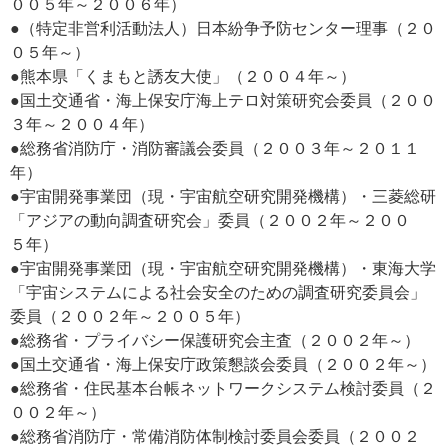
００５年～２００６年）
●（特定非営利活動法人）日本紛争予防センター理事（２０
０５年～）
●熊本県「くまもと誘友大使」（２００４年～）
●国土交通省・海上保安庁海上テロ対策研究会委員（２００
３年～２００４年）
●総務省消防庁・消防審議会委員（２００３年～２０１１
年）
●宇宙開発事業団（現・宇宙航空研究開発機構）・三菱総研
「アジアの動向調査研究会」委員（２００２年～２００
５年）
●宇宙開発事業団（現・宇宙航空研究開発機構）・東海大学
「宇宙システムによる社会安全のための調査研究委員会」
委員（２００２年～２００５年）
●総務省・プライバシー保護研究会主査（２００２年～）
●国土交通省・海上保安庁政策懇談会委員（２００２年～）
●総務省・住民基本台帳ネットワークシステム検討委員（２
００２年～）
●総務省消防庁・常備消防体制検討委員会委員（２００２