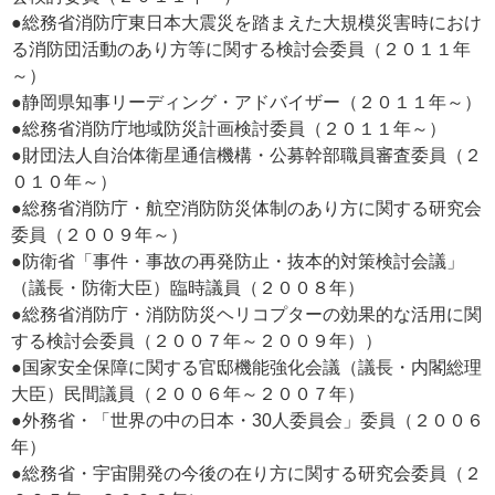
●総務省消防庁東日本大震災を踏まえた大規模災害時におけ
る消防団活動のあり方等に関する検討会委員（２０１１年
～）
●静岡県知事リーディング・アドバイザー（２０１１年～）
●総務省消防庁地域防災計画検討委員（２０１１年～）
●財団法人自治体衛星通信機構・公募幹部職員審査委員（２
０１０年～）
●総務省消防庁・航空消防防災体制のあり方に関する研究会
委員（２００９年～）
●防衛省「事件・事故の再発防止・抜本的対策検討会議」
（議長・防衛大臣）臨時議員（２００８年）
●総務省消防庁・消防防災ヘリコプターの効果的な活用に関
する検討会委員（２００７年～２００９年））
●国家安全保障に関する官邸機能強化会議（議長・内閣総理
大臣）民間議員（２００６年～２００７年）
●外務省・「世界の中の日本・30人委員会」委員（２００６
年）
●総務省・宇宙開発の今後の在り方に関する研究会委員（２