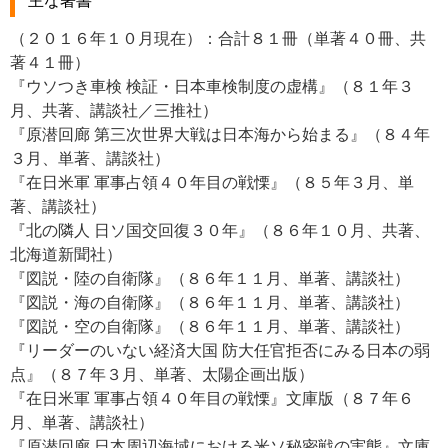
主な著書
（２０１６年１０月現在）：合計８１冊（単著４０冊、共
著４１冊）
『ウソつき車検 検証・日本車検制度の虚構』（８１年３
月、共著、講談社／三推社）
『原潜回廊 第三次世界大戦は日本海から始まる』（８４年
３月、単著、講談社）
『在日米軍 軍事占領４０年目の戦慄』（８５年３月、単
著、講談社）
『北の隣人 日ソ国交回復３０年』（８６年１０月、共著、
北海道新聞社）
『図説・陸の自衛隊』（８６年１１月、単著、講談社）
『図説・海の自衛隊』（８６年１１月、単著、講談社）
『図説・空の自衛隊』（８６年１１月、単著、講談社）
『リーダーのいない経済大国 防大任官拒否にみる日本の弱
点』（８７年３月、単著、太陽企画出版）
『在日米軍 軍事占領４０年目の戦慄』文庫版（８７年６
月、単著、講談社）
『原潜回廊 日本周辺海域における米ソ秘密戦の実態』文庫