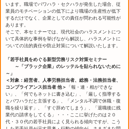
います。職場でパワハラ・セクハラが発生した場合、従
業員のモチベーションの低下により職場の生産性が低下
するだけでなく、企業としての責任が問われる可能性が
あります。
そこで、本セミナーでは、現代社会のハラスメントにつ
いて具体的な事例を挙げながら解説し、ハラスメントに
ついての法的責任や防止対策について解説いたします。
「若手社員をめぐる新型労務リスク対策セミナー
～「ブラック企業」のレッテルを貼られないために
～」
＜対象：経営者、人事労務担当者、総務・法務担当者、
コンプライアンス担当者 他＞
「報・連・相ができな
い」、「何でもネットに書き込む」、「厳しく指導する
とパワハラだと主張する」、「メンタル不調で休職・復
職を繰り返す」、「すぐ辞めてしまう」、「退職後に残
業代の請求をしてくる」・・・ここに挙げたのは２０
代・３０代の若手社員によく見られる傾向ですが、こう
した若手社員が示す思考・行動の傾向が、さまざまな問