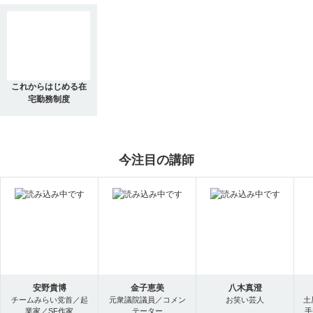
これからはじめる在
宅勤務制度
今注目の講師
安野貴博
金子恵美
八木真澄
チームみらい党首／起
元衆議院議員／コメン
お笑い芸人
土
業家／SF作家
テーター
手