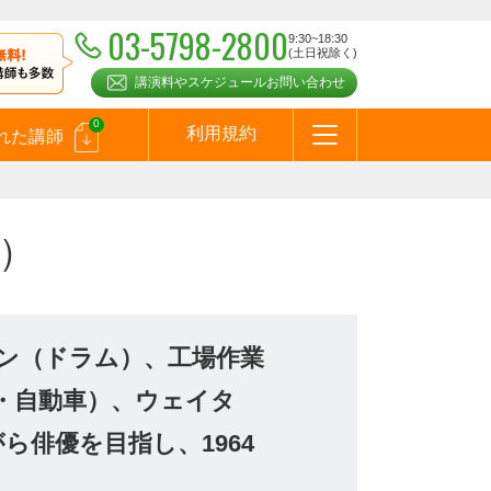
03-5798-2800
9:30~18:30
(土日祝除く)
講演料やスケジュールお問い合わせ
0
利用規約
れた講師
はじめての方へ
お問合わせ
テーマ一覧
よくある質問
お客様の声
お知らせ
講師登録のお申込みついて
メールマガジン
メルマガバックナンバー
スピーカーズブログ
）
ン（ドラム）、工場作業
・自動車）、ウェイタ
ら俳優を目指し、1964