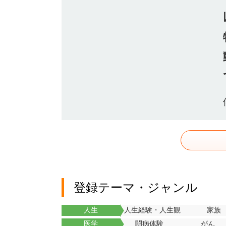
登録テーマ・ジャンル
人生
人生経験・人生観
家族
医学
闘病体験
がん