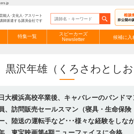
s.jp
芸能人･文化人･アスリート
講師派遣する講演会社です
スピーカーズ
特集一覧
候補に入
Newsletter
黒沢年雄
（くろさわとしお
日大横浜高校卒業後、キャバレーのバンドマ
員、訪問販売セールスマン（寝具・生命保険
ー、陸送の運転手など･･･様々な経験をしなが
年、東宝映画第4期ニューフェイスに合格。