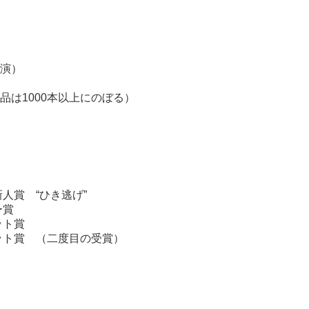
演）
品は1000本以上にのぼる）
人賞 “ひき逃げ”
ー賞
ット賞
ット賞 （二度目の受賞）