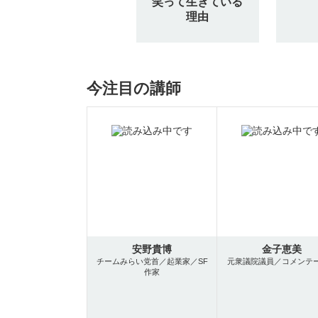
笑って生きている
理由
今注目の講師
安野貴博
金子恵美
チームみらい党首／起業家／SF
元衆議院議員／コメンテ
作家