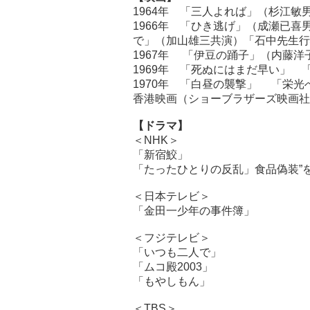
1964年 「三人よれば」（杉江
1966年 「ひき逃げ」（成瀬已
で」（加山雄三共演）「石中先生行
1967年 「伊豆の踊子」（内藤
1969年 「死ぬにはまだ早い」
1970年 「白昼の襲撃」 「栄
香港映画（ショーブラザーズ映画社
【ドラマ】
＜NHK＞
「新宿鮫」
「たったひとりの反乱」食品偽装”を
＜日本テレビ＞
「金田一少年の事件簿」
＜フジテレビ＞
「いつも二人で」
「ムコ殿2003」
「もやしもん」
＜TBS＞