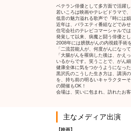
ベテラン俳優として多方面で活躍し
若いころは映画やテレビドラマで、
低音の魅力溢れる歌声で『時には娼
近年は、バラエティ番組などでみせ
住宅会社のテレビコマーシャルでは
発覚して以来、病魔と闘う俳優とし
2008年には膀胱がんの内視鏡手術
「二流芸能人が、何度がんになって
「大腸がんを罹病した後は、かえっ
いるからです。笑うことで、がん細
健康全体に気をつかうようになった
黒沢氏のこうした生き方は、講演の
を、持ち前の明るいキャラクターそ
の開催もOK！
会場は、笑いに包まれ、訪れたお客
主なメディア出演
【映画】