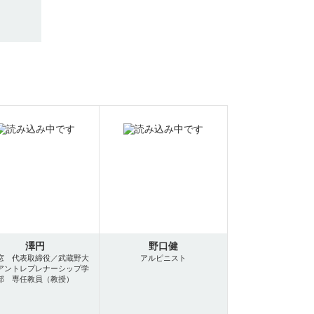
澤円
野口健
窓 代表取締役／武蔵野大
アルピニスト
アントレプレナーシップ学
部 専任教員（教授）