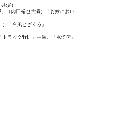
 共演）
郎」（内田裕也共演）「お嫁におい
ー）「台風とざくろ」
『トラック野郎』主演。『水滸伝』