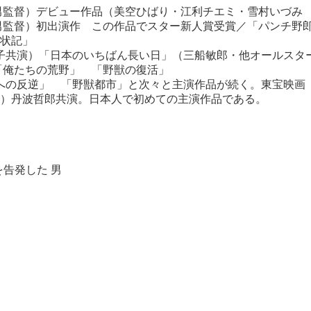
敏男監督）デビュー作品（美空ひばり・江利チエミ・雪村いづみ
喜男監督）初出演作 この作品でスター新人賞受賞／「パンチ野
状記」
洋子共演）「日本のいちばん長い日」（三船敏郎・他オールスタ
 「俺たちの荒野」 「野獣の復活」
光への反逆」 「野獣都市」と次々と主演作品が続く。東宝映画
）丹波哲郎共演。日本人で初めての主演作品である。
告発した 男