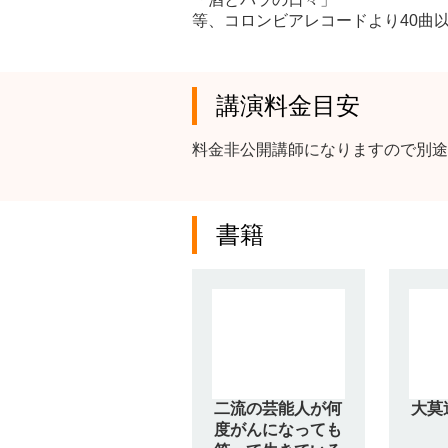
等、コロンビアレコードより40曲
講演料金目安
料金非公開講師になりますので別途
書籍
二流の芸能人が何
大莫
度がんになっても