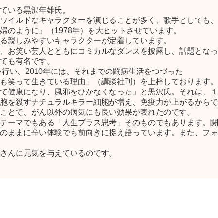
ている黒沢年雄氏。
ワイルドなキャラクターを演じることが多く、歌手としても、
婦のように』（1978年）を大ヒットさせています。
る親しみやすいキャラクターが定着しています。
、お笑い芸人とともにコミカルなダンスを披露し、話題となって
ても有名です。
を行い、2010年には、それまでの闘病生活をつづった
も笑って生きている理由」（講談社刊）を上梓しております。
て健康になり、風邪をひかなくなった」と黒沢氏。それは、１
胞を殺すナチュラルキラー細胞が増え、免疫力が上がるからで
ことで、がん以外の病気にも良い効果が表れたのです。
テーマでもある「人生プラス思考」そのものでもあります。闘
のままに辛い体験でも前向きに捉え語っています。また、フォ
さんに元気を与えているのです。