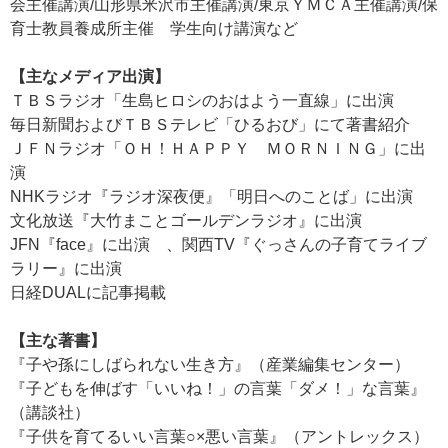
会主催講演/山形県米沢市主催講演/東京ＹＭＣＡ主催講演/保
育士教員養成所主催 学生向け講演など
【主なメディア出演】
ＴＢＳラジオ「生島ヒロシのおはよう一直線」に出演
毎日新聞およびＴＢＳテレビ「ひるおび」にて著書紹介
ＪＦＮラジオ「ＯＨ！ＨＡＰＰＹ ＭＯＲＮＩＮＧ」に出
演
NHKラジオ『ラジオ深夜便』「明日へのことば」に出演
文化放送『大竹まことゴールデンラジオ』に出演
JFN『face』に出演 、関西TV『ぐっさんの子育てライブ
ラリー』に出演
日経DUALに記事掲載
【主な著書】
『子や孫にしばられない生き方』（産業編集センター）
『子どもを伸ばす「いいね！」の言葉「ダメ！」な言葉』
（講談社）
『子供を育てるいい言葉○×悪い言葉』（アントレックス）