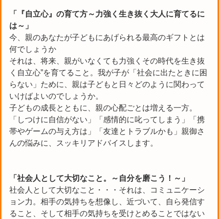
「『自立心』の育て方～力強く生き抜く大人に育てるに
は～」
今、親のあなたが子どもにあげられる最高のギフトとは
何でしょうか
それは、将来、親がいなくても力強くその時代を生き抜
く自立心”を育てること。我が子が「社会に出たときに困
らない」ために、親は子どもと日々どのように関わって
いけばよいのでしょうか。
子どもの成長とともに、親の心配ごとは増える一方。
「しつけに自信がない」「感情的に叱ってしまう」「携
帯やゲームの与え方は」「友達とトラブルかも」親御さ
んの悩みに、スッキリアドバイスします。
「社会人として大切なこと。～自分を磨こう！～」
社会人として大切なこと・・・それは、コミュニケーシ
ョン力。相手の気持ちを想像し、近づいて、自ら発信す
ること、そして相手の気持ちを受けとめることではない