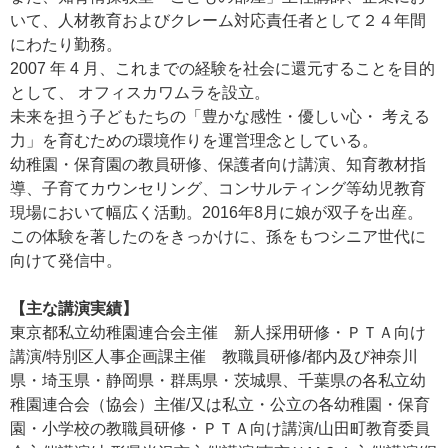
いて、人材教育およびクレーム対応責任者として２４年間
にわたり勤務。
2007 年 4 月、これまでの経験を社会に還元することを目的
として、 オフィスカワムラを設立。
未来を担う子どもたちの「豊かな感性・優しい心・ 考える
力」を育むための環境作りを運営理念としている。
幼稚園・保育園の教員研修、保護者向け講演、知育教材指
導、子育てカウンセリング、コンサルティング等幼児教育
現場において幅広く活動。2016年8月に娘が双子を出産。
この体験を著したのをきっかけに、孫をもつシニア世代に
向けて発信中。
【主な講演実績】
東京都私立幼稚園連合会主催 新人採用研修・ＰＴＡ向け
講演/特別区人事企画課主催 教職員研修/都内及び神奈川
県・埼玉県・静岡県・群馬県・茨城県、千葉県の各私立幼
稚園連合会（協会）主催/又は私立・公立の各幼稚園・保育
園・小学校の教職員研修・ＰＴＡ向け講演/山田町教育委員