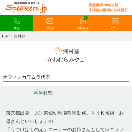
0
電話
ご相談
候補講師
メニュー
TOP
河村都
河村都
（かわむらみやこ）
オフィスカワムラ代表
東京都出身。原宿東郷幼稚園教諭勤務。ＮＨＫ番組「お
母さんといっしょ」の
「うごけぼくのえ」コーナーのお姉さんとしてレギュラ