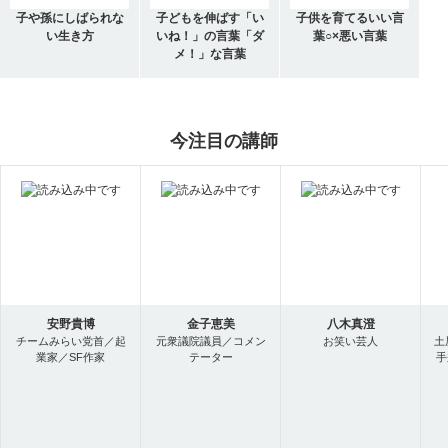
子や孫にしばられな
子どもを伸ばす「い
子供を育てるいい言
い生き方
いね！」の言葉「ダ
葉○×悪い言葉
メ！」な言葉
今注目の講師
安野貴博
金子恵美
八木真澄
チームみらい党首／起
元衆議院議員／コメン
お笑い芸人
土
業家／SF作家
テーター
手