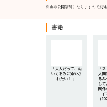
料金非公開講師になりますので別途
書籍
『大人だって、ぬ
『ス
いぐるみに癒やさ
人間
れたい！ 』
るみ
して
関係
す
（2