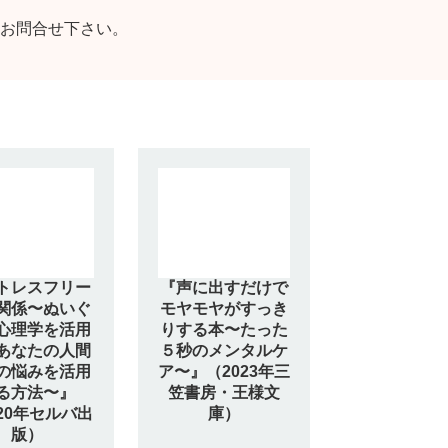
お問合せ下さい。
トレスフリー
『声に出すだけで
関係〜ぬいぐ
モヤモヤがすっき
心理学を活用
りする本〜たった
あなたの人間
５秒のメンタルケ
の悩みを活用
ア〜』（2023年三
る方法〜』
笠書房・王様文
020年セルバ出
庫）
版）