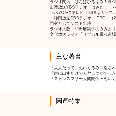
ラジオ関西「ばんばひろふみ！ラジオ
山梨放送YBSラジオ「はみだししゃ
TOKYO MXテレビ「日曜はカラフ
「静岡放送SBSラジオ「IPPO」
門家としてゲスト出演
ラジオ大阪「和田麻実子のみみよりだ
文化放送ラジオ「サブカル電波道場」
主な著書
『大人だって、ぬいぐるみに癒された
『声に出すだけでモヤモヤがすっき
『ストレスフリー人間関係〜ぬいぐ
関連特集