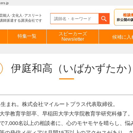
s.jp
芸能人･文化人･アスリート
講師派遣する講演会社です
スピーカーズ
特集一覧
候補に入
Newsletter
伊庭和高
（いばかずたか
9年生まれ。株式会社マイルートプラス代表取締役。
大学教育学部卒、早稲田大学大学院教育学研究科修了。
で7,000名以上の相談者に、心のモヤモヤを晴らし、
等の発信メディアは月間15万以上のアクセスがあり、