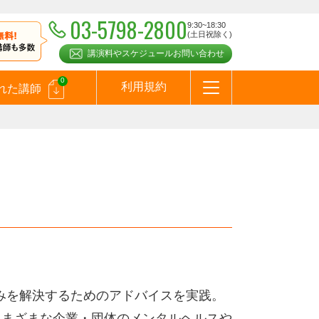
03-5798-2800
9:30~18:30
(土日祝除く)
講演料やスケジュールお問い合わせ
0
利用規約
れた講師
はじめての方へ
お問合わせ
テーマ一覧
よくある質問
お客様の声
お知らせ
講師登録のお申込みついて
メールマガジン
メルマガバックナンバー
スピーカーズブログ
）
悩みを解決するためのアドバイスを実践。
さまざまな企業・団体のメンタルヘルスや