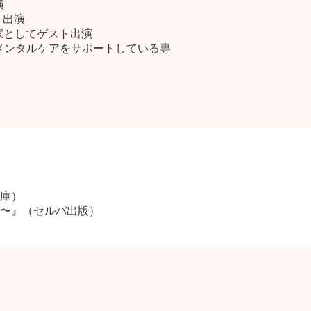
演
ト出演
門家としてゲスト出演
のメンタルケアをサポートしている専
庫）
〜』（セルバ出版）