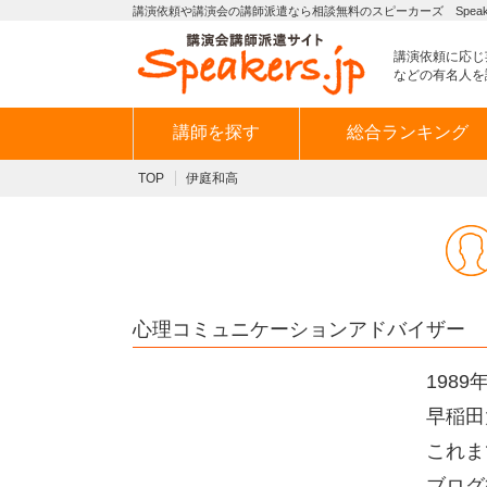
講演依頼や講演会の講師派遣なら相談無料のスピーカーズ Speaker
講演依頼に応じ
などの有名人を
講師を探す
総合ランキング
TOP
伊庭和高
心理コミュニケーションアドバイザー
198
早稲田
これま
ブログ