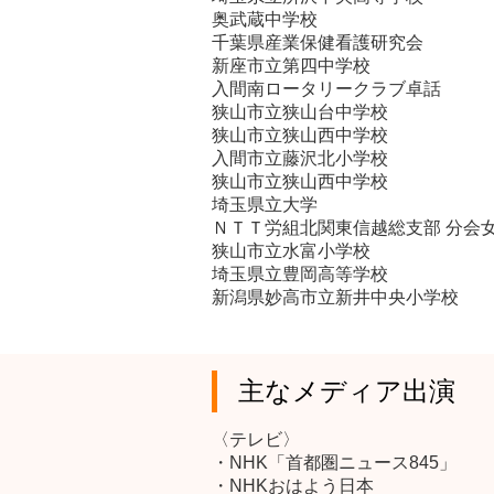
奥武蔵中学校
千葉県産業保健看護研究会
新座市立第四中学校
入間南ロータリークラブ卓話
狭山市立狭山台中学校
狭山市立狭山西中学校
入間市立藤沢北小学校
狭山市立狭山西中学校
埼玉県立大学
ＮＴＴ労組北関東信越総支部 分会
狭山市立水富小学校
埼玉県立豊岡高等学校
新潟県妙高市立新井中央小学校
主なメディア出演
〈テレビ〉
・NHK「首都圏ニュース845」
・NHKおはよう日本