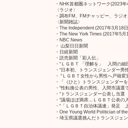
・NHK首都圏ネットワーク(2023年
〈ラジオ〉
・調布FM、FMチャッピー、ラジオ
〈新聞雑誌〉
・The Independent (2017年3月18日
・The New York Times (2017年5月
・NBC News
・ 山梨日日新聞
・日経新聞
・読売新聞「彩人伝」
・“ＬＧＢＴ 「理解を」 入間の細田
・“日本初、トランスジェンダー男性
・ “ＬＧＢＴ女性から男性へ戸籍変更 
・「（ひと）トランスジェンダーを
・“性転換公表の男性、入間市議選
・“トランスジェンダー公表し当選
・“議場ほぼ満席…ＬＧＢＴ公表の
・“「ＬＧＢＴ自治体議連」発足 上川あ
・One Young World Politician of the
・埼玉県議選挑んだトランスジェン