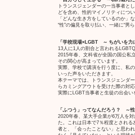
トランスジェンダーの一当事者とし
どを含め、性的マイノリティについ
「どんな生き方をしているのか」な
“性”の偏見を取り払い、一緒に“男
「学校現場×LGBT ～ ちがいを
13人に1人の割合と言われるLGBT
2015年春、文科省が全国の国公私
その関心が高まっています。
実際、学校で講演を行う度に、私の
いった声をいただきます。
本テーマでは、トランスジェンダー
らカミングアウトを受けた際の対応
実際にLGBT当事者と生徒の出会
「ふつう」ってなんだろう？ ～性
2020年春、某大手企業が6万人を
た。これは日本で7％程度と
される
者と、「会ったことない
」と思われ