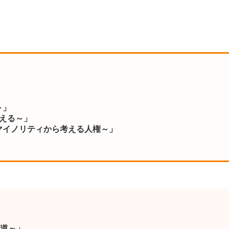
～」
変える～」
マイノリティから考える人権～」
道～」