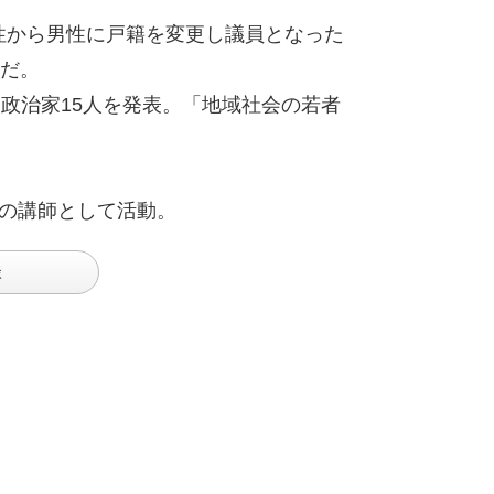
女性から男性に戸籍を変更し議員となった
だ。
最優秀政治家15人を発表。「地域社会の若者
ての講師とし
て活動。
談