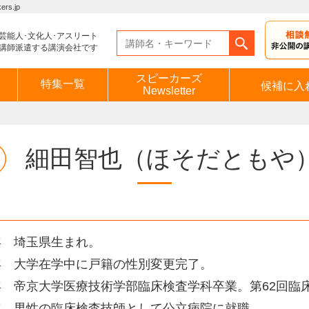
s.jp
芸能人･文化人･アスリート
講師派遣する講演会社です
スピーカーズ
特集一覧
候補に入
Newsletter
細田智也
（ほそだともや
1年 埼玉県生まれ。
4年 大学在学中に戸籍の性別変更完了。
6年 帝京大学医療技術学部臨床検査学科卒業。第62回臨
6年 男性の臨床検査技師として公立病院に就職。