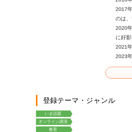
201
のは、
202
に好影
202
202
登録テーマ・ジャンル
いま話題
オンライン講演
教育