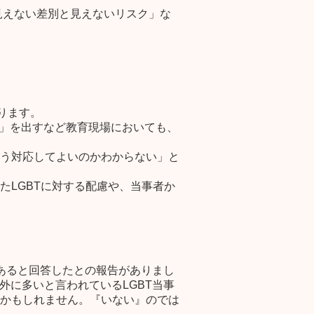
見えない差別と見えないリスク
」な
なります。
知」を出すなど教育現場におい
ても、
う対応してよいのかわからない」と
たLGBTに対する配慮や、当事者
か
あると回答したとの報告がありまし
外に多いと言われているLGBT当事
かもしれません。『いない』のでは