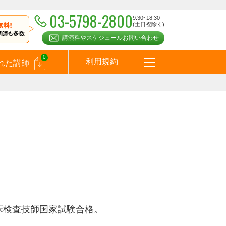
03-5798-2800
9:30~18:30
(土日祝除く)
講演料やスケジュールお問い合わせ
0
利用規約
れた講師
はじめての方へ
お問合わせ
テーマ一覧
よくある質問
お客様の声
お知らせ
講師登録のお申込みついて
メールマガジン
メルマガバックナンバー
スピーカーズブログ
）
床検査技師国
家試験合格。