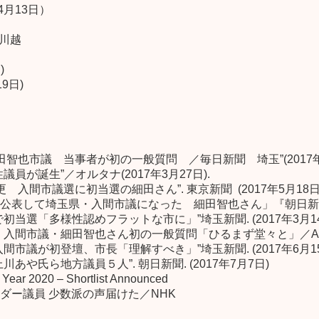
4月13日）
川越
)
19日)
智也市議 当事者が初の一般質問 ／毎日新聞 埼玉”(2017年
議員が誕生”／オルタナ(
2017年3月27日).
入間市議選に初当選の細田さん”. 東京新聞 (2017年5月18日
公表して埼玉県・入間市議にな
った 細田智也さん」『朝日新聞』(
で初当選「多様性認めフラット
な市に」”埼玉新聞. (2017年3月1
 入間市議・細田智也さん初の一般質問「ひるまず堂々と」／A
入間市議が初登壇、市長「理解
すべき」”埼玉新聞. (2017年6月1
や氏ら地方議員５人”. 朝日新聞. (2017年7月7日)
 Year 2020 – Shortlist Announced
ダー議員 少数派の声届けた／NHK