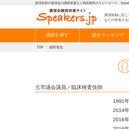
講演依頼や講演会の講師派遣なら相談無料のスピーカーズ Speaker
講演依頼に応じ
などの有名人を
講師を探す
総合ランキング
TOP
細田智也
元市議会議員／臨床検査技師
199
201
201
201