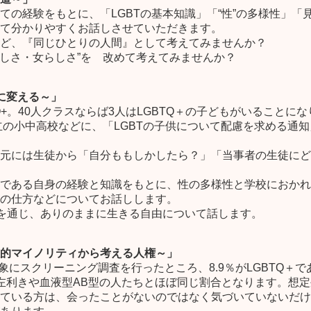
ての経験をもとに、「LGBT
の基本知識」「“性”の多様性」「
て分かりやすくお話しさせ
ていただきます。
ど、『同じひとりの人間』とし
て考えてみませんか？
らしさ・女らしさ”を 改めて考えてみませんか？
力に変える～」
Q+。40人クラスならば
3人はLGBTQ＋の子どもがいることに
立の小中高校などに、「LG
BTの子供について配慮を求める通
元には生徒から「自分ももしか
したら？」「当事者の生徒にど
である自身の経験と知識をもと
に、性の多様性と学校におかれ
の仕方などについてお話しし
ます。
いを通じ、ありのままに生きる
自由について話します。
的マイノリティから考える人権～」
対象にスクリーニング調査を
行ったところ、8.9％がLGBTQ＋
で
左利きや血液型AB型の人たちとほぼ同じ割合となります。
想定
ている方は、会ったことがないのではなく気づいていな
いだけ