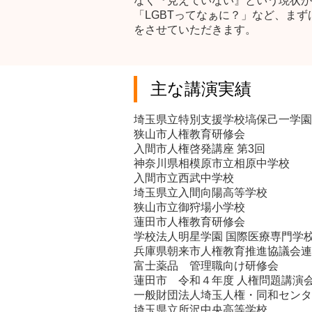
なく『見えていない』
という現状が
「LGBTってなぁに？」など、ま
をさせていただきます。
主な講演実績
埼玉県立特別支援学校塙保己一学園
狭山市人権教育研修会
入間市人権啓発講座 第3回
神奈川県相模原市立相原中学校
入間市立西武中学校
埼玉県立入間向陽高等学校
狭山市立御狩場小学校
蓮田市人権教育研修会
学校法人明星学園 国際医療専門学
兵庫県朝来市人権教育推進協議会連
富士薬品 管理職向け研修会
蓮田市 令和４年度 人権問題講演
一般財団法人埼玉人権・同和センタ
埼玉県立所沢中央高等学校