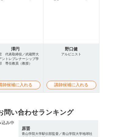
澤円
野口健
窓 代表取締役／武蔵野大
アルピニスト
アントレプレナーシップ学
部 専任教員（教授）
講師候補に入れる
講師候補に入れる
お問い合わせランキング
原晋
青山学院大学駅伝部監督／青山学院大学地球社