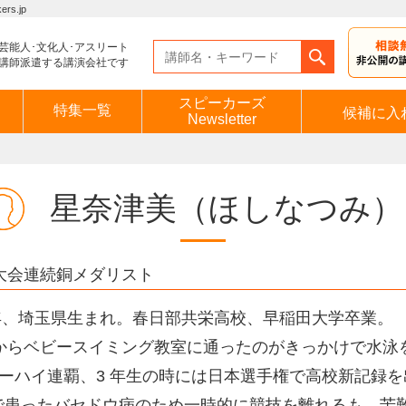
s.jp
芸能人･文化人･アスリート
講師派遣する講演会社です
スピーカーズ
特集一覧
候補に入
Newsletter
星奈津美
（ほしなつみ）
大会連続銅メダリスト
0年、埼玉県生まれ。春日部共栄高校、早稲田大学卒業。
からベビースイミング教室に通ったのがきっかけで水泳を
ーハイ連覇、3 年生の時には日本選手権で高校新記録
歳で患ったバセドウ病のため一時的に競技を離れるも、苦難を乗