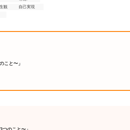
生観
自己実現
のこと〜」
3つのこと〜」