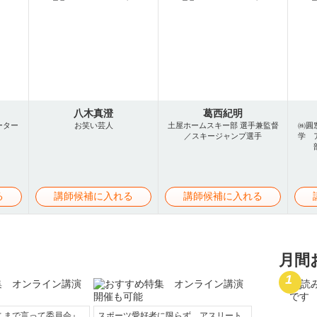
八木真澄
葛西紀明
ーター
お笑い芸人
土屋ホームスキー部 選手兼監督
㈱圓
／スキージャンプ選手
学 
る
講師候補に入れる
講師候補に入れる
月間
こまで言って委員会』
スポーツ愛好者に限らず、アスリート