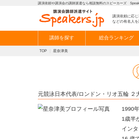
講演依頼や講演会の講師派遣なら相談無料のスピーカーズ Speaker
講演依頼に応じ
などの有名人を
講師を探す
総合ランキング
TOP
星奈津美
元競泳日本代表/ロンドン・リオ五輪 ２
199
1歳半
インタ
16 