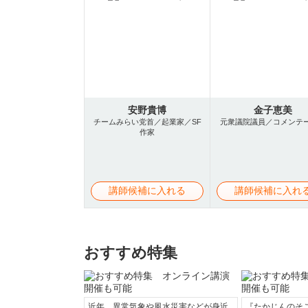
安野貴博
金子恵美
チームみらい党首／起業家／SF
元衆議院議員／コメンテ
作家
講師候補に入れる
講師候補に入れ
おすすめ特集
近年、異常気象や風水災害などが身近
『たかじんのそ