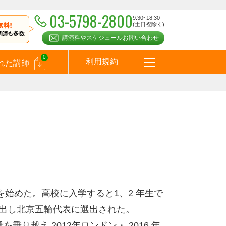
03-5798-2800
9:30~18:30
(土日祝除く)
講演料やスケジュールお問い合わせ
0
利用規約
れた講師
はじめての方へ
お問合わせ
テーマ一覧
よくある質問
お客様の声
お知らせ
講師登録のお申込みついて
メールマガジン
メルマガバックナンバー
スピーカーズブログ
始めた。高校に入学すると1、2 年生で
を出し北京五輪代表に選出された。
り越え 2012年ロンドン・ 2016 年