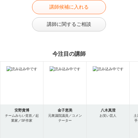
講師候補に入れる
講師に関するご相談
今注目の講師
安野貴博
金子恵美
八木真澄
チームみらい党首／起
元衆議院議員／コメン
お笑い芸人
土
業家／SF作家
テーター
手