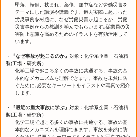
墜落、転倒、挟まれ、薬傷、熱中症など労働災害を
テーマにした講演や講義です。過去実際に起こった
労災事例を材題に、なぜ労働災害が起こるか、労働
災害事例からの教訓を学んでもらいます｡従業員の災
害防止意識を高めるためのイラストを有効活用して
います。
・
『なぜ事故が起こるのか』
対象：化学系企業・石油精
製(工場・研究所）
化学工場で起こる多くの事故に共通する、事故の基
本的なメカニズムを理解できます。事故を未然に防
ぐために､必要なキーワードをイラストや写真で紹介
します。
・
『最近の重大事故に学ぶ』
対象：化学系企業・石油精
製(工場・研究所）
化学工場で起こる多くの事故に共通する、事故の基
本的なメカニズムを理解できます。事故を未然に防
ぐために､必要なキーワードをイラストや写真で紹介