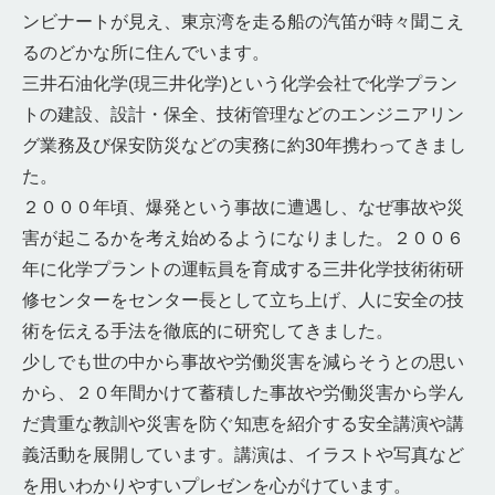
ンビナートが見え、東京湾を走る船の汽笛が時々聞こえ
るのどかな所に住んでいます。
三井石油化学(現三井化学)という化学会社で化学プラン
トの建設、設計・保全、技術管理などのエンジニアリン
グ業務及び保安防災などの実務に約30年携わってきまし
た。
２０００年頃、爆発という事故に遭遇し、なぜ事故や災
害が起こるかを考え始めるようになりました。２００６
年に化学プラントの運転員を育成する三井化学技術術研
修センターをセンター長として立ち上げ、人に安全の技
術を伝える手法を徹底的に研究してきました。
少しでも世の中から事故や労働災害を減らそうとの思い
から、２０年間かけて蓄積した事故や労働災害から学ん
だ貴重な教訓や災害を防ぐ知恵を紹介する安全講演や講
義活動を展開しています。講演は、イラストや写真など
を用いわかりやすいプレゼンを心がけています。