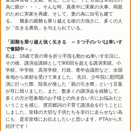
為に眼が・・・。そんな時、真夜中に実家の火事。両親
のために実家を再建、そして、妻の為に自宅も建て
る。 幾多の困難も乗り越える彼の力強さに、多くの人
が「生きる勇気」を与えられている。
「困難を乗り越え強く生きる ～３つ子のパパは車いす
で奮闘中～」
私は、18歳で首の骨を折り手指も動かぬ車いす生活に。
その後、講演会講師として900回を超える講演実績。小
学校、中学校、高等学校、行政、青年会議所など、全国
各地から依頼を受けて来ました。 先日、少年院に慰問講
演に行った際、院長が発した「親の引き際」という言葉
が耳に残りました。また、数多くの講演会を経験して、
多くの方が思春期のお子様との向き合い方にお悩みだと
いうことを感じ、濱宮郷詞の子育て講演会を行うことに
しました。皆様の大切な子供たちを非行に走らせない為
にも、是非皆様にお伝えしたいと思います。PTAから大
好評です！