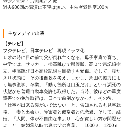
議会／企業／労働組合／他
過去900回の講演に不評は無い。主催者満足度100％
主なメディア出演
【テレビ】
フジテレビ、日本テレビ
再現ドラマ化
５才の時に目の前で父が倒れ亡くなる。母子家庭で育ち、
中学では、サッカー、棒高跳びで県優勝。高２で県記録樹
立。棒高跳び日本高校記録を目指すも受傷。そして、寝た
きり状態に。その後自殺を考え、しかし、周囲の協力によ
り無事復学、卒業。「動く箇所は目玉だけ」という瀕死の
状態から普通自動車免許も取得した。当時、彼ほどの重度
障害での免許取得は、日本で前例がなかった。その後、
「仕事が出来る障がいではない」と、告知されるも見事就
職。 妻と出会い、障害者と健常者との恋愛、そして、結
婚。「人間、体が不自由な事より、心が貧しい方が問題だ
よ」と、結婚承諾時の妻の父の言葉。 1000ｇ、1200ｇ、