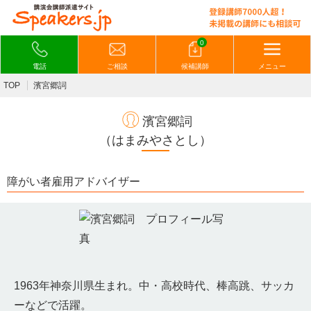
0
電話
ご相談
候補講師
メニュー
TOP
濱宮郷詞
濱宮郷詞
（はまみやさとし）
障がい者雇用アドバイザー
1963年神奈川県生まれ。中・高校時代、棒高跳、サッカ
ーなどで活躍。