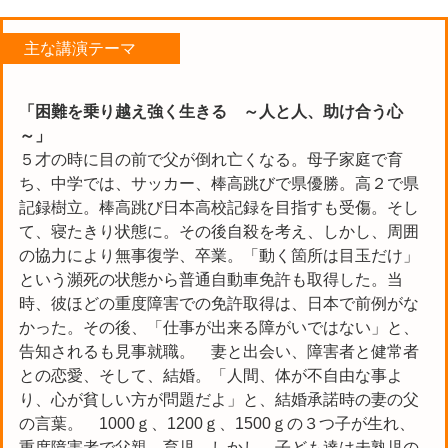
主な講演テーマ
「困難を乗り越え強く生きる ～人と人、助け合う心
～」
５才の時に目の前で父が倒れ亡くなる。母子家庭で育
ち、中学では、サッカー、棒高跳びで県優勝。高２で県
記録樹立。棒高跳び日本高校記録を目指すも受傷。そし
て、寝たきり状態に。その後自殺を考え、しかし、周囲
の協力により無事復学、卒業。「動く箇所は目玉だけ」
という瀕死の状態から普通自動車免許も取得した。当
時、彼ほどの重度障害での免許取得は、日本で前例がな
かった。その後、「仕事が出来る障がいではない」と、
告知されるも見事就職。 妻と出会い、障害者と健常者
との恋愛、そして、結婚。「人間、体が不自由な事よ
り、心が貧しい方が問題だよ」と、結婚承諾時の妻の父
の言葉。 1000ｇ、1200ｇ、1500ｇの３つ子が生れ、
重度障害者で父親、育児。しかし、子ども達は未熟児の