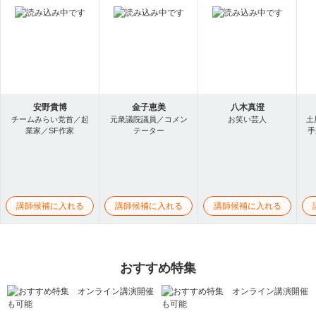
安野貴博
金子恵美
八木真澄
チームみらい党首／起
元衆議院議員／コメン
お笑い芸人
土
業家／SF作家
テーター
手
講師候補に入れる
講師候補に入れる
講師候補に入れる
おすすめ特集