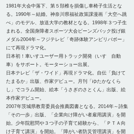
1981年大会中落下、第５頚椎を損傷し車椅子生活とな
る。1990年～結婚。神奈川県福祉政策課漫画「大空へ跳
べ」のモデル、放送大学の教材となる。1998年３つ子生
まれる。全国身障者スポーツ大会ビーンズバック投げ銀
メダル2004年～フジテレビ「奇跡体験アンビリバボー」
にて再現ドラマ化。
日本初！車いすユーザー用トラック開発（いすゞ自動
車）をサポート。モーターショー出展。
日本テレビ「ザ・ワイド」再現ドラマ化。自伝「負けて
たまるか」出版、作家デビュー。月刊「ゆたかなくら
し」でコラム開始、絵本「うさぎのさとくん」出版、絵
本作家デビュー。
2007年茨城県教育委員会推薦図書となる。2014年～詩集
「その一歩」出版、「企業向け障がい者雇用講演」を開
始。少年院慰問や３つ子の子育て経験から、「ＰＴＡ向
け子育て講演」を開始。「障がい者防災管理講演」を開