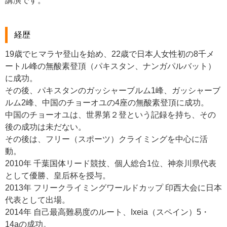
講演です。
経歴
19歳でヒマラヤ登山を始め、22歳で日本人女性初の8千メ
ートル峰の無酸素登頂（パキスタン、ナンガパルバット）
に成功。
その後、パキスタンのガッシャーブルム1峰、ガッシャーブ
ルム2峰、中国のチョーオユの4座の無酸素登頂に成功。
中国のチョーオユは、世界第２登という記録を持ち、その
後の成功は未だない。
その後は、フリー（スポーツ）クライミングを中心に活
動。
2010年 千葉国体リード競技、個人総合1位、神奈川県代表
として優勝、皇后杯を授与。
2013年 フリークライミングワールドカップ 印西大会に日本
代表として出場。
2014年 自己最高難易度のルート、Ixeia（スペイン）5・
14aの成功。