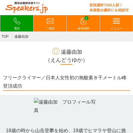
0
電話
ご相談
候補講師
メニュー
TOP
遠藤由加
遠藤由加
（えんどうゆか）
フリークライマー／日本人女性初の無酸素８千メートル峰
登頂成功
18歳の時から山岳登攀を始め、19歳でヒマラヤ登山に挑