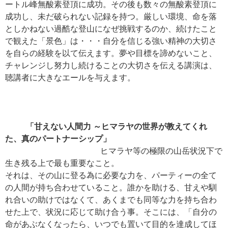
ートル峰無酸素登頂に成功。その後も数々の無酸素登頂に
成功し、未だ破られない記録を持つ。厳しい環境、命を落
としかねない過酷な登山になぜ挑戦するのか、続けたこと
で観えた「景色」は・・・自分を信じる強い精神の大切さ
を自らの経験を以て伝えます。夢や目標を諦めないこと、
チャレンジし努力し続けることの大切さを伝える講演は、
聴講者に大きなエールを与えます。
「甘えない人間力 ～ヒマラヤの世界が教えてくれ
た、真のパートナーシップ」
ヒマラヤ等の極限の山岳状況下で
生き残る上で最も重要なこと。
それは、その山に登る為に必要な力を、パーティーの全て
の人間が持ち合わせていること。誰かを助ける、甘えや馴
れ合いの助けではなくて、あくまでも同等な力を持ち合わ
せた上で、状況に応じて助け合う事。そこには、「自分の
命があぶなくなったら、いつでも置いて目的を達成してほ