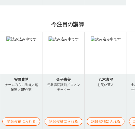
今注目の講師
安野貴博
金子恵美
八木真澄
チームみらい党首／起
元衆議院議員／コメン
お笑い芸人
土
業家／SF作家
テーター
手
講師候補に入れる
講師候補に入れる
講師候補に入れる