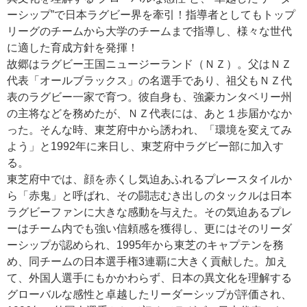
ーシップ”で日本ラグビー界を牽引！指導者としてもトップ
リーグのチームから大学のチームまで指導し、様々な世代
に適した育成方針を発揮！
故郷はラグビー王国ニュージーランド（ＮＺ）。父はＮＺ
代表「オールブラックス」の名選手であり、祖父もＮＺ代
表のラグビー一家で育つ。彼自身も、強豪カンタベリー州
の主将などを務めたが、ＮＺ代表には、あと１歩届かなか
った。そんな時、東芝府中から誘われ、「環境を変えてみ
よう」と1992年に来日し、東芝府中ラグビー部に加入す
る。
東芝府中では、顔を赤くし気迫あふれるプレースタイルか
ら「赤鬼」と呼ばれ、その闘志むき出しのタックルは日本
ラグビーファンに大きな感動を与えた。その気迫あるプレ
ーはチーム内でも強い信頼感を獲得し、更にはそのリーダ
ーシップが認められ、1995年から東芝のキャプテンを務
め、同チームの日本選手権3連覇に大きく貢献した。加え
て、外国人選手にもかかわらず、日本の異文化を理解する
グローバルな感性と卓越したリーダーシップが評価され、