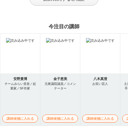
今注目の講師
安野貴博
金子恵美
八木真澄
チームみらい党首／起
元衆議院議員／コメン
お笑い芸人
土
業家／SF作家
テーター
手
講師候補に入れる
講師候補に入れる
講師候補に入れる