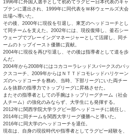
1996年に外国人選手として初めてラグビー日本代表のキャ
プテンに選出され、1999年に同代表をＷ杯ウェールズ大会
出場へ導いた。
その後、2000年に現役を引退し、東芝のヘッドコーチとし
て同チームを支えた。2002年には、現役復帰し、釜石シー
ウェーブでプレーイングマネージャーとして活躍し、同チ
ームのトップイースト優勝に貢献。
2004年に現役を再び引退し、その後は指導者として道を歩
んだ。
2004年から2008年にはコカコーラレッドスパークスのバッ
クスコーチ、2009年からはＮＴＴドコモレッドハリケーン
ズのヘッドコーチを務め、当時、下部リーグにいた両チー
ムを抜群の指導力でトップリーグに昇格させた。
またその指導者としての手腕はトップリーグチーム（社会
人チーム）の強化のみならず、大学生にも発揮する。
2012年に関西学院大学ラグビー部ヘッドコーチに就任し、
2014年に同チームを関西大学リーグ優勝へと導いた。
2016年に同大学のヘッドコーチを退任。
現在は、自身の現役時代や指導者としてラグビー経験を、