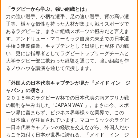
「ラグビーから学ぶ、強い組織とは」
力の強い選手、小柄な選手、足の速い選手、背の高い選
手等、様々な個性を持った人材が集まり戦うスポーツで
あるラグビーは、まさに組織スポーツの極みだと言えま
す。アンドリュー・マコーミック自身の東芝での日本選
手権３連覇偉業、キャプテンとして出場したＷ杯での戦
い、更には指導者としてラグビートップリーグチームと
大学ラグビー部に携わった経験を通じて、強い組織を作
るノウハウを講演を通じて伝授します。
「外国人の日本代表キャプテンが見た『メイド イン ジ
ャパン』の凄さ」
２０１５年のラグビーＷ杯での日本代表の南アフリカ戦
の勝利を生み出した「JAPAN WAY 」。まさに今、スポ
ーツ界に留まらず、ビジネス界等様々な業界で、この
「日本流」が注目されています。マコーミックのラグビ
ー日本代表キャプテンの経験を交えながら、外国人だか
らこそ気付く日本が世界に誇れる、「メイド イン ジ