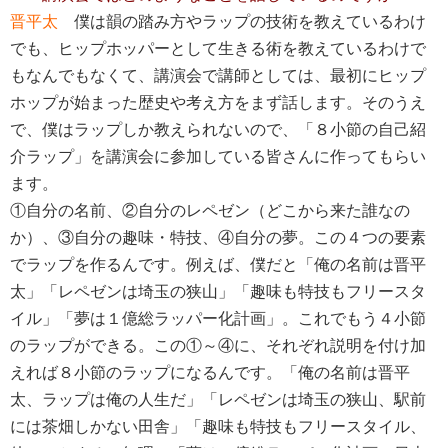
晋平太
僕は韻の踏み方やラップの技術を教えているわけ
でも、ヒップホッパーとして生きる術を教えているわけで
もなんでもなくて、講演会で講師としては、最初にヒップ
ホップが始まった歴史や考え方をまず話します。そのうえ
で、僕はラップしか教えられないので、「８小節の自己紹
介ラップ」を講演会に参加している皆さんに作ってもらい
ます。
①自分の名前、②自分のレペゼン（どこから来た誰なの
か）、③自分の趣味・特技、④自分の夢。この４つの要素
でラップを作るんです。例えば、僕だと「俺の名前は晋平
太」「レペゼンは埼玉の狭山」「趣味も特技もフリースタ
イル」「夢は１億総ラッパー化計画」。これでもう４小節
のラップができる。この①～④に、それぞれ説明を付け加
えれば８小節のラップになるんです。「俺の名前は晋平
太、ラップは俺の人生だ」「レペゼンは埼玉の狭山、駅前
には茶畑しかない田舎」「趣味も特技もフリースタイル、