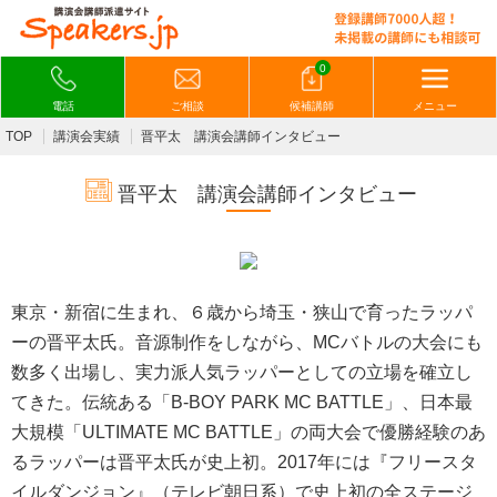
0
電話
ご相談
候補講師
メニュー
TOP
講演会実績
晋平太 講演会講師インタビュー
晋平太 講演会講師インタビュー
東京・新宿に生まれ、６歳から埼玉・狭山で育ったラッパ
ーの晋平太氏。音源制作をしながら、MCバトルの大会にも
数多く出場し、実力派人気ラッパーとしての立場を確立し
てきた。伝統ある「B-BOY PARK MC BATTLE」、日本最
大規模「ULTIMATE MC BATTLE」の両大会で優勝経験のあ
るラッパーは晋平太氏が史上初。2017年には『フリースタ
イルダンジョン』（テレビ朝日系）で史上初の全ステージ