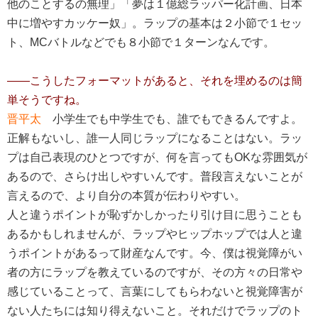
他のことするの無理」「夢は１億総ラッパー化計画、日本
中に増やすカッケー奴」。ラップの基本は２小節で１セッ
ト、MCバトルなどでも８小節で１ターンなんです。
――こうしたフォーマットがあると、それを埋めるのは簡
単そうですね。
晋平太
小学生でも中学生でも、誰でもできるんですよ。
正解もないし、誰一人同じラップになることはない。ラッ
プは自己表現のひとつですが、何を言ってもOKな雰囲気が
あるので、さらけ出しやすいんです。普段言えないことが
言えるので、より自分の本質が伝わりやすい。
人と違うポイントが恥ずかしかったり引け目に思うことも
あるかもしれませんが、ラップやヒップホップでは人と違
うポイントがあるって財産なんです。今、僕は視覚障がい
者の方にラップを教えているのですが、その方々の日常や
感じていることって、言葉にしてもらわないと視覚障害が
ない人たちには知り得えないこと。それだけでラップのト