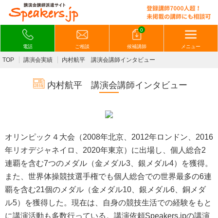
0
電話
ご相談
候補講師
メニュー
TOP
講演会実績
内村航平 講演会講師インタビュー
内村航平 講演会講師インタビュー
オリンピック４大会（2008年北京、2012年ロンドン、2016
年リオデジャネイロ、2020年東京）に出場し、個人総合2
連覇を含む7つのメダル（金メダル3、銀メダル4）を獲得。
また、世界体操競技選手権でも個人総合での世界最多の6連
覇を含む21個のメダル（金メダル10、銀メダル6、銅メダ
ル5）を獲得した。現在は、自身の競技生活での経験をもと
に講演活動も多数行っている。講演依頼Speakers.jpの講演