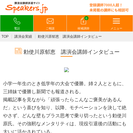
0
電話
ご相談
候補講師
メニュー
TOP
講演会実績
勅使川原郁恵 講演会講師インタビュー
勅使川原郁恵 講演会講師インタビュー
小学一年生のとき低学年の大会で優勝。姉２人とともに、
三姉妹で優勝し新聞でも報道される。
掲載記事を見ながら「頑張ったらこんなご褒美があるん
だ」という喜びを知り、以降、モチベーションを決して絶
やさず、どんな壁もプラス思考で乗り切ったという勅使川
原氏。その強靭なメンタリティは、現役引退後の活動にも
大いに活かされている。