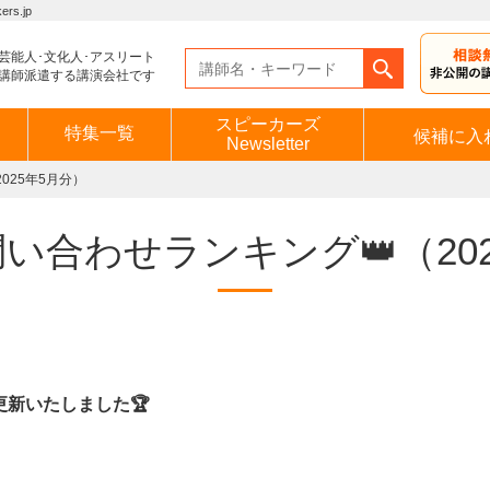
s.jp
芸能人･文化人･アスリート
講師派遣する講演会社です
スピーカーズ
特集一覧
候補に入
Newsletter
025年5月分）
い合わせランキング👑（20
更新いたしました🏆