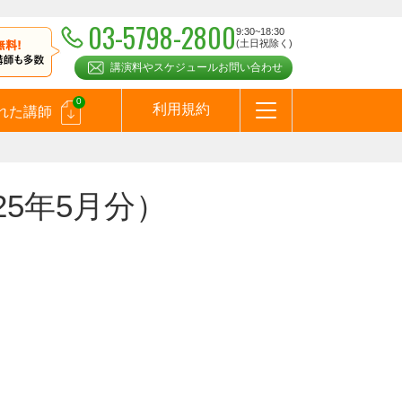
03-5798-2800
9:30~18:30
(土日祝除く)
講演料やスケジュールお問い合わせ
0
利用規約
れた講師
はじめての方へ
お問合わせ
テーマ一覧
よくある質問
お客様の声
お知らせ
講師登録のお申込みついて
メールマガジン
メルマガバックナンバー
スピーカーズブログ
25年5月分）