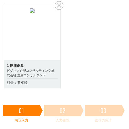
1 梶浦正典
ビジネス心理コンサルティング株
式会社 主席コンサルタント
料金：要相談
01
02
03
内容入力
入力確認
送信の完了