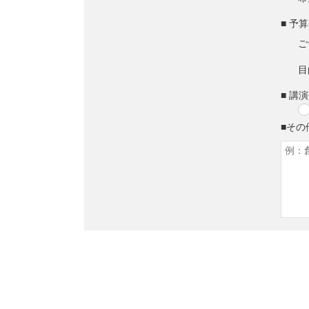
■ 予
ご
目
■ 講
■その