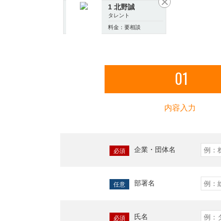
1 北野誠
タレント
料金：要相談
01
内容入力
企業・団体名
必須
部署名
任意
氏名
必須