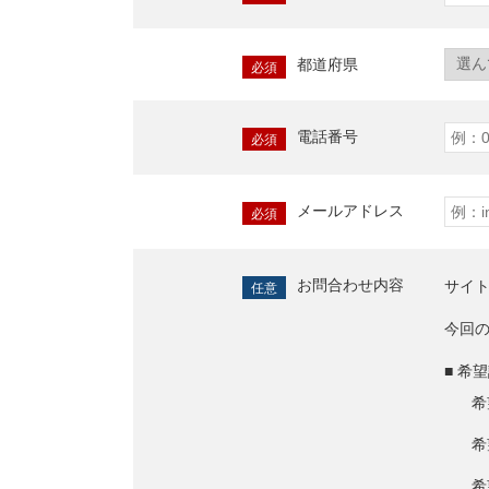
都道府県
必須
電話番号
必須
メールアドレス
必須
お問合わせ内容
サイ
任意
今回
■ 希
希
希
希