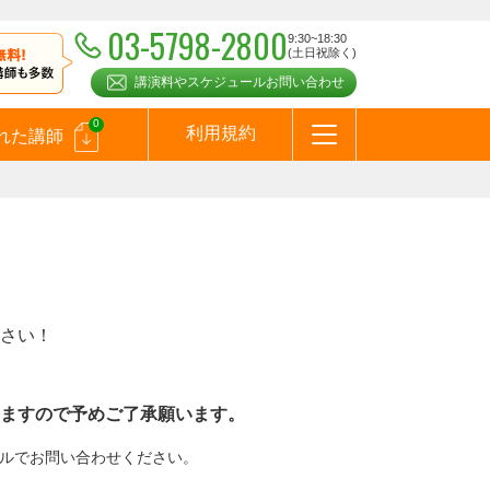
03-5798-2800
9:30~18:30
(土日祝除く)
講演料やスケジュールお問い合わせ
0
利用規約
れた講師
はじめての方へ
お問合わせ
テーマ一覧
よくある質問
お客様の声
お知らせ
講師登録のお申込みついて
メールマガジン
メルマガバックナンバー
スピーカーズブログ
さい！
ますので予めご了承願います。
メールでお問い合わせください。