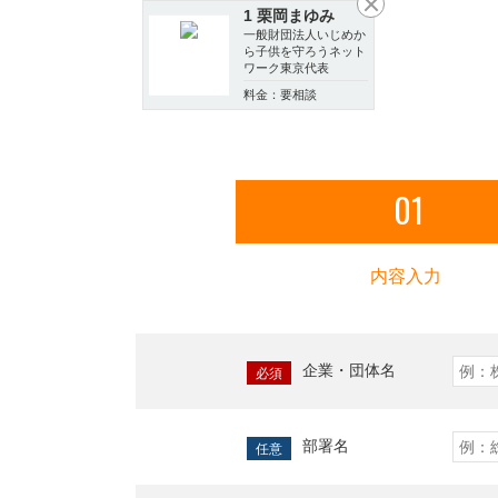
1 栗岡まゆみ
一般財団法人いじめか
ら子供を守ろうネット
ワーク東京代表
料金：要相談
01
内容入力
企業・団体名
必須
部署名
任意