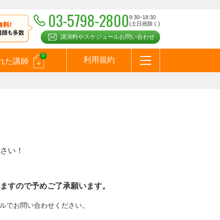
03-5798-2800
9:30~18:30
(土日祝除く)
講演料やスケジュールお問い合わせ
0
利用規約
れた講師
はじめての方へ
お問合わせ
テーマ一覧
よくある質問
お客様の声
お知らせ
講師登録のお申込みついて
メールマガジン
メルマガバックナンバー
スピーカーズブログ
さい！
ますので予めご了承願います。
メールでお問い合わせください。