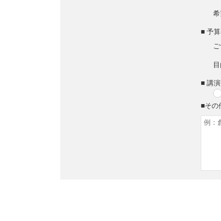
希
■ 予
ご
目
■ 講
■その