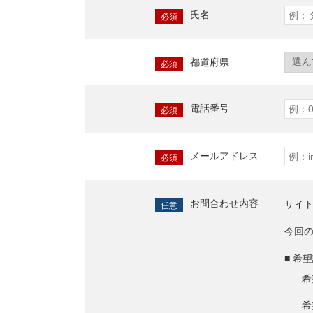
氏名
必須
都道府県
必須
電話番号
必須
メールアドレス
必須
お問合わせ内容
サイ
任意
今回
■ 希
希
希