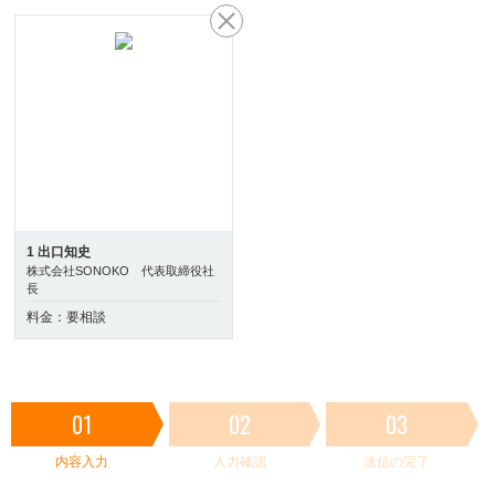
1 出口知史
株式会社SONOKO 代表取締役社
長
料金：要相談
01
02
03
内容入力
入力確認
送信の完了