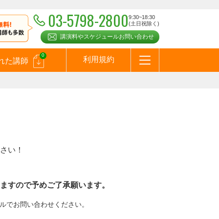
03-5798-2800
9:30~18:30
(土日祝除く)
講演料やスケジュールお問い合わせ
0
利用規約
れた講師
はじめての方へ
お問合わせ
テーマ一覧
よくある質問
お客様の声
お知らせ
講師登録のお申込みついて
メールマガジン
メルマガバックナンバー
スピーカーズブログ
さい！
ますので予めご了承願います。
メールでお問い合わせください。