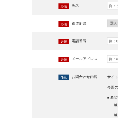
氏名
必須
都道府県
必須
電話番号
必須
メールアドレス
必須
お問合わせ内容
サイ
任意
今回
■ 希
希
希