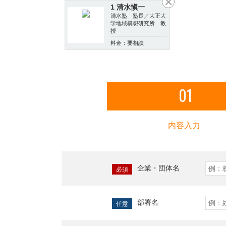
1 清水愼一
清水塾 塾長／大正大
学地域構想研究所 教
授
料金：要相談
01
内容入力
企業・団体名
必須
部署名
任意