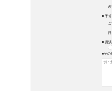
希
■ 予
ご
目
■ 講
■その