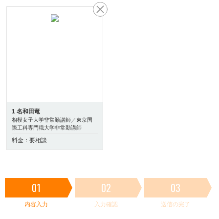
1 名和田竜
相模女子大学非常勤講師／東京国
際工科専門職大学非常勤講師
料金：要相談
01
02
03
内容入力
入力確認
送信の完了