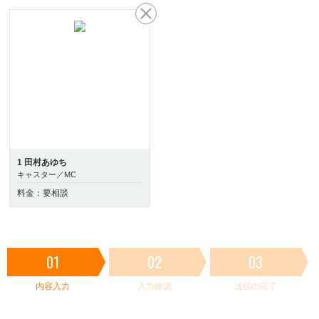
1 田村あゆち
キャスター／MC
料金：要相談
01
02
03
内容入力
入力確認
送信の完了