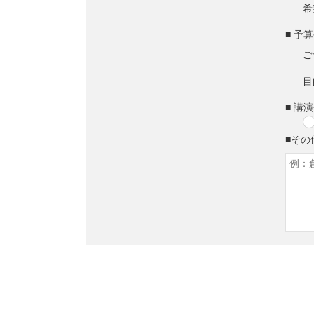
希
■ 予
ご
目
■ 講
■その