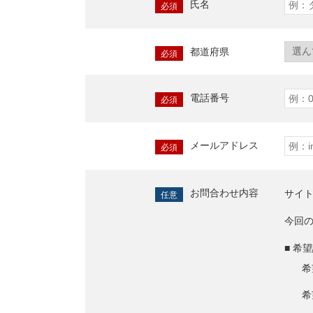
氏名
必須
都道府県
必須
電話番号
必須
メールアドレス
必須
お問合わせ内容
サイ
任意
今回
■ 希
希
希