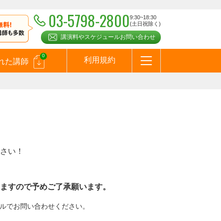
03-5798-2800
9:30~18:30
(土日祝除く)
講演料やスケジュールお問い合わせ
0
利用規約
れた講師
はじめての方へ
お問合わせ
テーマ一覧
よくある質問
お客様の声
お知らせ
講師登録のお申込みついて
メールマガジン
メルマガバックナンバー
スピーカーズブログ
さい！
ますので予めご了承願います。
メールでお問い合わせください。