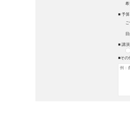
希
■ 予
ご
目
■ 講
■その