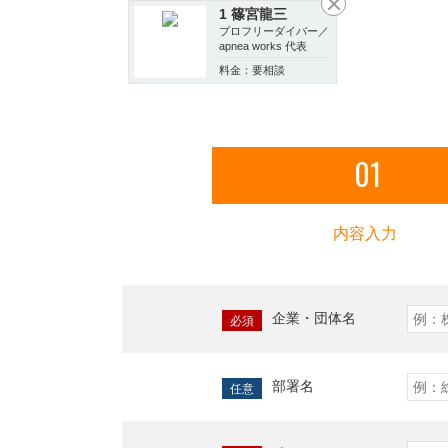
1 篠宮龍三
プロフリーダイバー／
apnea works 代表
料金：要相談
01
内容入力
企業・団体名
必須
部署名
任意