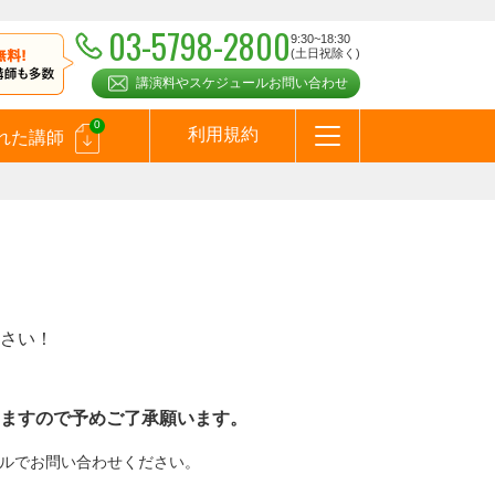
03-5798-2800
9:30~18:30
(土日祝除く)
講演料やスケジュールお問い合わせ
0
利用規約
れた講師
はじめての方へ
お問合わせ
テーマ一覧
よくある質問
お客様の声
お知らせ
講師登録のお申込みついて
メールマガジン
メルマガバックナンバー
スピーカーズブログ
さい！
ますので予めご了承願います。
メールでお問い合わせください。