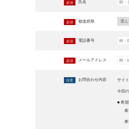
氏名
必須
都道府県
必須
電話番号
必須
メールアドレス
必須
お問合わせ内容
サイ
任意
今回
■ 希
希
希