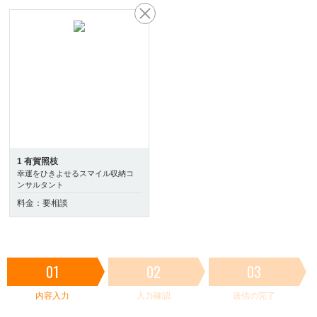
1 有賀照枝
幸運をひきよせるスマイル収納コ
ンサルタント
料金：要相談
01
02
03
内容入力
入力確認
送信の完了