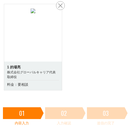
1 的場亮
株式会社グローバルキャリア代表
取締役
料金：要相談
01
02
03
内容入力
入力確認
送信の完了