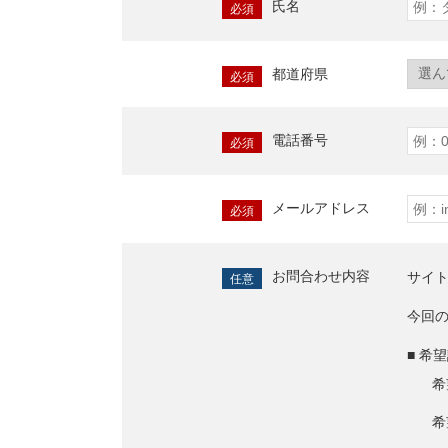
氏名
必須
都道府県
必須
電話番号
必須
メールアドレス
必須
お問合わせ内容
サイ
任意
今回
■ 希
希
希