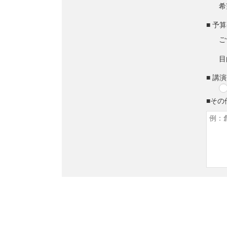
希
■ 予
ご
目
■ 講
■その