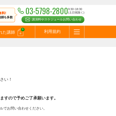
03-5798-2800
9:30~18:30
(土日祝除く)
講演料やスケジュールお問い合わせ
0
利用規約
れた講師
はじめての方へ
お問合わせ
テーマ一覧
よくある質問
お客様の声
お知らせ
講師登録のお申込みついて
メールマガジン
メルマガバックナンバー
スピーカーズブログ
さい！
ますので予めご了承願います。
メールでお問い合わせください。