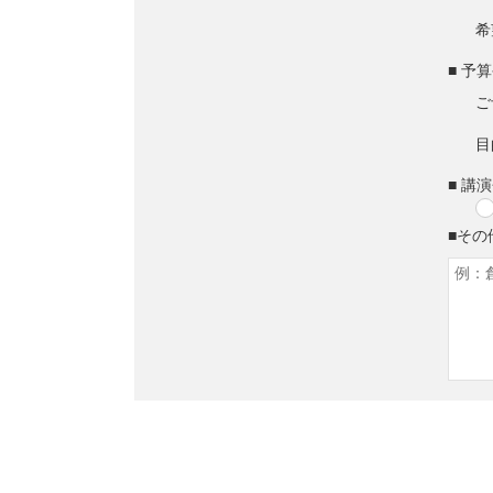
希
■ 予
ご
目
■ 講
■その