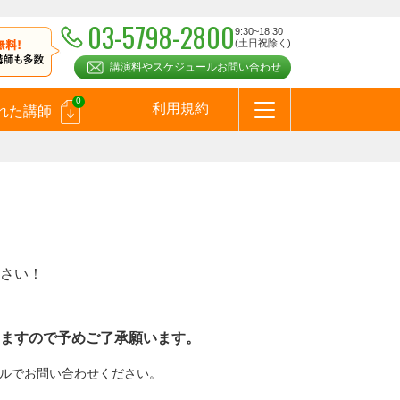
03-5798-2800
9:30~18:30
(土日祝除く)
講演料やスケジュールお問い合わせ
0
利用規約
れた講師
はじめての方へ
お問合わせ
テーマ一覧
よくある質問
お客様の声
お知らせ
講師登録のお申込みついて
メールマガジン
メルマガバックナンバー
スピーカーズブログ
さい！
ますので予めご了承願います。
メールでお問い合わせください。