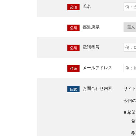
氏名
必須
都道府県
必須
電話番号
必須
メールアドレス
必須
お問合わせ内容
サイ
任意
今回
■ 希
希
希