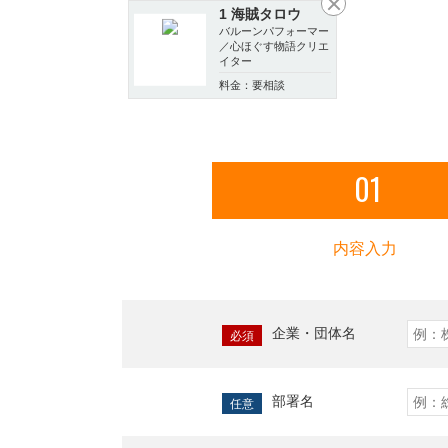
1 海賊タロウ
バルーンパフォーマー
／心ほぐす物語クリエ
イター
料金：要相談
01
内容入力
企業・団体名
必須
部署名
任意