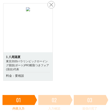
1 八尾陽夏
東京2020パラリンピックローイン
グ競技(ボート)PR3舵取つきフォア
(混合)代表
料金：要相談
01
02
03
内容入力
入力確認
送信の完了