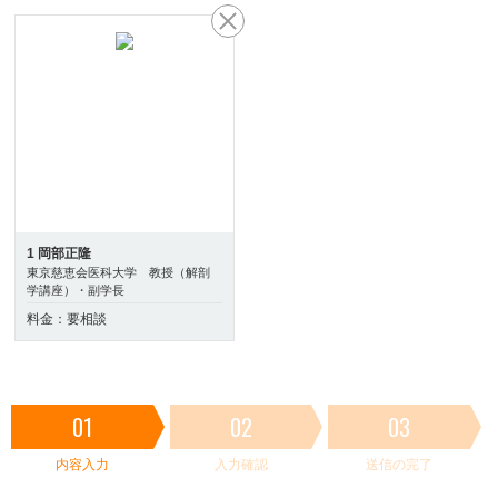
1 岡部正隆
東京慈恵会医科大学 教授（解剖
学講座）・副学長
料金：要相談
01
02
03
内容入力
入力確認
送信の完了