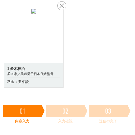
1 鈴木桂治
柔道家／柔道男子日本代表監督
料金：要相談
01
02
03
内容入力
入力確認
送信の完了