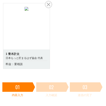
1 青木計太
日本もっと貯まるはず協会 代表
料金：要相談
01
02
03
内容入力
入力確認
送信の完了