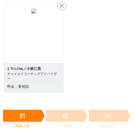
1 Ti-ccha／小林仁美
チャイルドコーチングアドバイザ
ー
料金：要相談
01
02
03
内容入力
入力確認
送信の完了