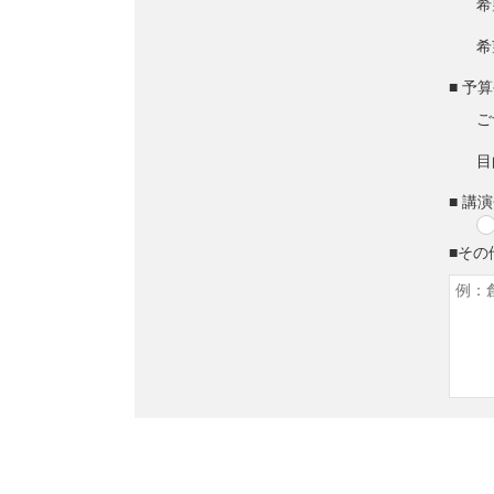
希
希
■ 予
ご
目
■ 講
■その