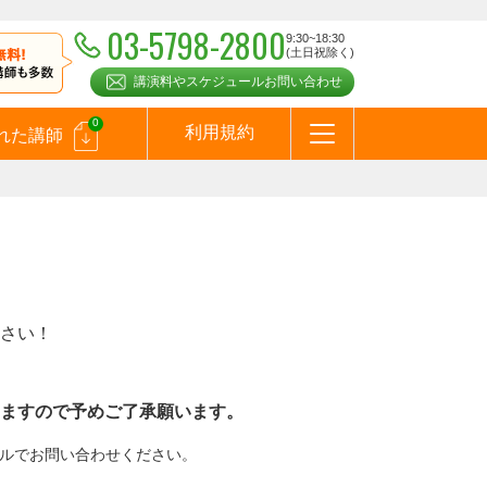
03-5798-2800
9:30~18:30
(土日祝除く)
講演料やスケジュールお問い合わせ
0
利用規約
れた講師
はじめての方へ
お問合わせ
テーマ一覧
よくある質問
お客様の声
お知らせ
講師登録のお申込みついて
メールマガジン
メルマガバックナンバー
スピーカーズブログ
さい！
ますので予めご了承願います。
メールでお問い合わせください。