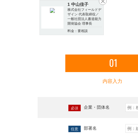
1 中山佳子
株式会社フィールドデ
ザイン 代表取締役／
一般社団法人書道能力
開発協会 理事長
料金：要相談
01
内容入力
企業・団体名
必須
部署名
任意