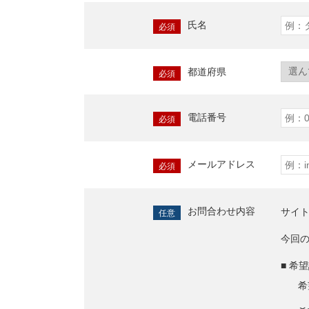
氏名
必須
都道府県
必須
電話番号
必須
メールアドレス
必須
お問合わせ内容
サイ
任意
今回
■ 希
希