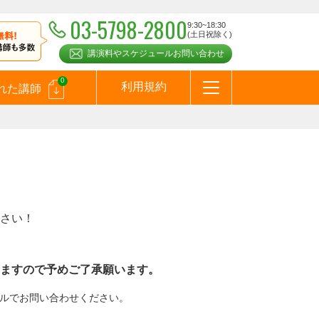
03-5798-2800
9:30~18:30
(土日祝除く)
講演料やスケジュールお問い合わせ
0
利用規約
れた講師
はじめての方へ
お問合わせ
テーマ一覧
よくある質問
お客様の声
お知らせ
講師登録のお申込みついて
メールマガジン
メルマガバックナンバー
スピーカーズブログ
さい！
ますので予めご了承願います。
メールでお問い合わせください。