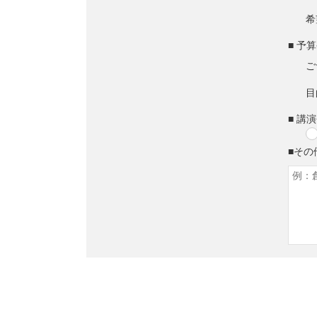
希
■ 予
ご
目
■ 講
■その