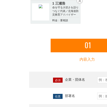
1 三浦浩
命を守る大切さを語り
つなぐ代表／北海道防
災教育アドバイザー
料金：要相談
01
内容入力
企業・団体名
必須
部署名
任意