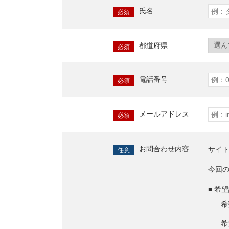
氏名
必須
都道府県
必須
電話番号
必須
メールアドレス
必須
お問合わせ内容
サイ
任意
今回
■ 希
希
希