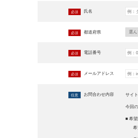
氏名
必須
都道府県
必須
電話番号
必須
メールアドレス
必須
お問合わせ内容
サイ
任意
今回
■ 希
希