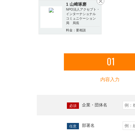
1 山﨑琢磨
NPO法人アクセプト・
インターナショナル
コミュニケーション
局 局長
料金：要相談
01
内容入力
企業・団体名
必須
部署名
任意