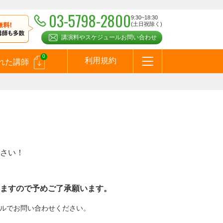
03-5798-2800
9:30~18:30
(土日祝除く)
講演料やスケジュールお問い合わせ
0
利用規約
れた講師
はじめての方へ
お問合わせ
テーマ一覧
よくある質問
お客様の声
お知らせ
講師登録のお申込みついて
メールマガジン
メルマガバックナンバー
スピーカーズブログ
さい！
ますので予めご了承願います。
メールでお問い合わせください。