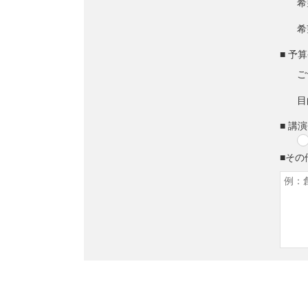
希
希
■ 予
ご
目
■ 講
■その