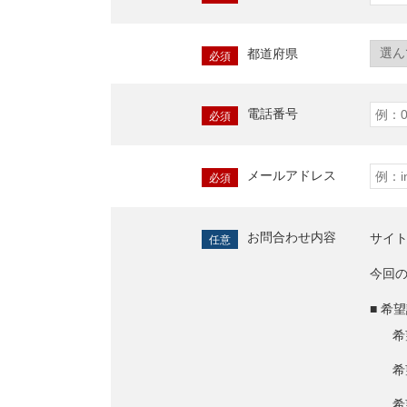
都道府県
必須
電話番号
必須
メールアドレス
必須
お問合わせ内容
サイ
任意
今回
■ 希
希
希
希