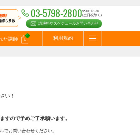
03-5798-2800
9:30~18:30
(土日祝除く)
講演料やスケジュールお問い合わせ
0
利用規約
れた講師
はじめての方へ
お問合わせ
テーマ一覧
よくある質問
お客様の声
お知らせ
講師登録のお申込みついて
メールマガジン
メルマガバックナンバー
スピーカーズブログ
さい！
ますので予めご了承願います。
メールでお問い合わせください。