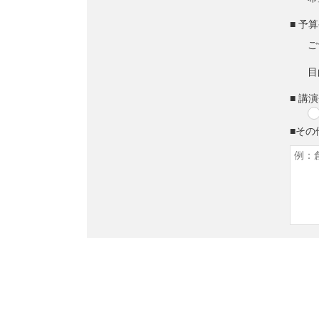
■ 予
ご
目
■ 講
■その