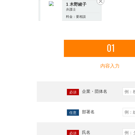
1 木野綾子
弁護士
料金：要相談
01
内容入力
企業・団体名
必須
部署名
任意
氏名
必須