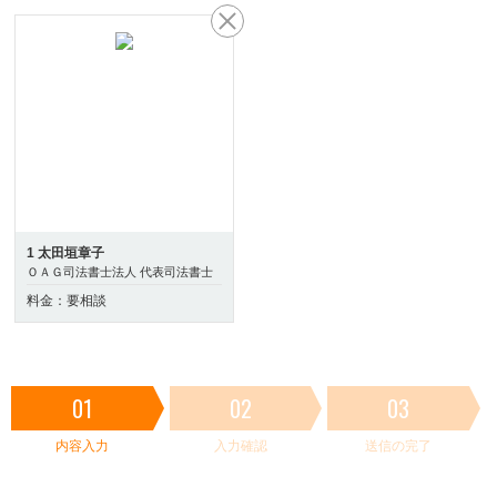
1 太田垣章子
ＯＡＧ司法書士法人 代表司法書士
料金：要相談
01
02
03
内容入力
入力確認
送信の完了