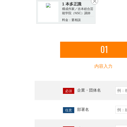
1 本多正識
構成作家／吉本総合芸
能学院（NSC）講師
料金：要相談
01
内容入力
企業・団体名
必須
部署名
任意