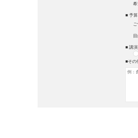
希
■ 予
ご
目
■ 講
■その