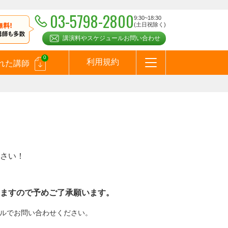
03-5798-2800
9:30~18:30
(土日祝除く)
講演料やスケジュールお問い合わせ
0
利用規約
れた講師
はじめての方へ
お問合わせ
テーマ一覧
よくある質問
お客様の声
お知らせ
講師登録のお申込みついて
メールマガジン
メルマガバックナンバー
スピーカーズブログ
さい！
ますので予めご了承願います。
メールでお問い合わせください。