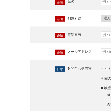
氏名
必須
都道府県
必須
電話番号
必須
メールアドレス
必須
お問合わせ内容
サイ
任意
今回
■ 希
希
希