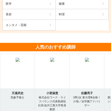
医学
健康
美容
料理
エンタメ・芸能
人気のおすすめ講師
天達武史
小室淑恵
佐藤亮子
気象予報士
株式会社ワーク・ライ
3男1女 東大理Ⅲ合格！
東
フバランス代表取締役
の母／浜学園アドバイ
シ
社長/金沢工業大学客員
ザー
教授