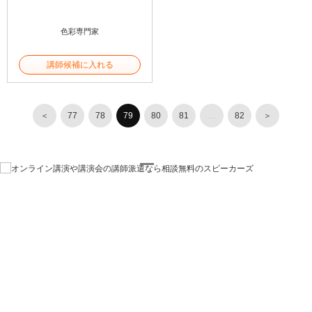
色彩専門家
講師候補に入れる
＜
77
78
79
80
81
…
82
＞