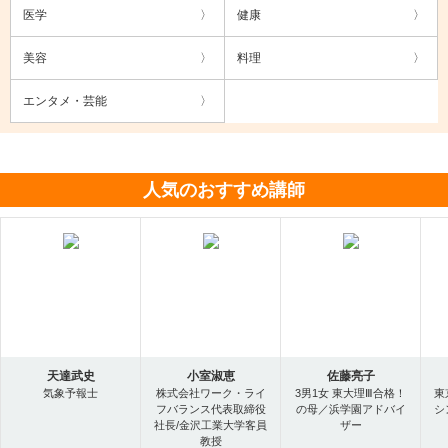
医学
健康
美容
料理
エンタメ・芸能
人気のおすすめ講師
天達武史
小室淑恵
佐藤亮子
気象予報士
株式会社ワーク・ライ
3男1女 東大理Ⅲ合格！
東
フバランス代表取締役
の母／浜学園アドバイ
シ
社長/金沢工業大学客員
ザー
教授